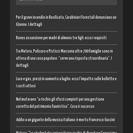
Per il grave incendio in Basilicata, Carabinieri forestali denunciano un
63enne. I dettagli
Bonus assunzione per madri di almeno tre figli: ecco i requisiti
Tra Matera, Policoro e Pisticci-Marconia oltre 700 famiglie sono in
attesa di una casa popolare: “serve una risposta straordinaria”. I
dettagli
Luce e gas, prezzi in aumento a luglio: ecco l’impatto sulle bollette e
i costi attesi
Nel materano “a rischio gli sforzi compiuti per una gestione
corretta del patrimonio faunistico”. Cosa è successo
Addio a un gigante della musica italiana: è morto Francesco Guccini