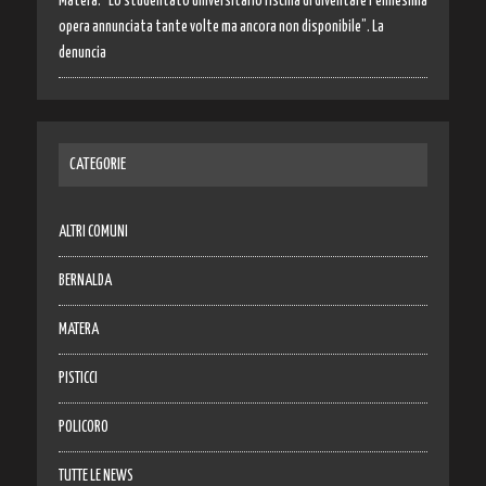
Matera: “Lo studentato universitario rischia di diventare l’ennesima
opera annunciata tante volte ma ancora non disponibile”. La
denuncia
CATEGORIE
ALTRI COMUNI
BERNALDA
MATERA
PISTICCI
POLICORO
TUTTE LE NEWS