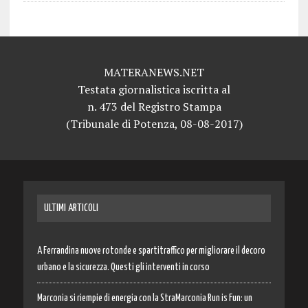
MATERANEWS.NET
Testata giornalistica iscritta al
n. 473 del Registro Stampa
(Tribunale di Potenza, 08-08-2017)
ULTIMI ARTICOLI
A Ferrandina nuove rotonde e spartitraffico per migliorare il decoro
urbano e la sicurezza. Questi gli interventi in corso
Marconia si riempie di energia con la StraMarconia Run is Fun: un