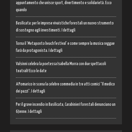
appuntamento che unisce sport, divertimento e solidarietà. Ecco
quando
Basilicata: per le imprese vivaistiche forestali un nuovo strumento
di sostegno agli investimenti. I dettagli
Torna il ‘Metaponto beach festival’ e come sempre la musica reggae
farà da protagonista. I dettagli
Valsinni celebra la poetessa Isabella Morra con due spettacoli
teatrali! Ecco le date
A Pomarico in scena la celebre commedia in tre atti comici “Il medico
dei pazzi”. I dettagli
Per il grave incendio in Basilicata, Carabinieri forestali denunciano un
63enne. I dettagli