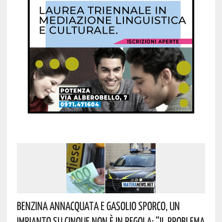
Benzina Annacquata E Gasolio Sporco, Un
Impianto Su Cinque Non È In Regola: “il Problema