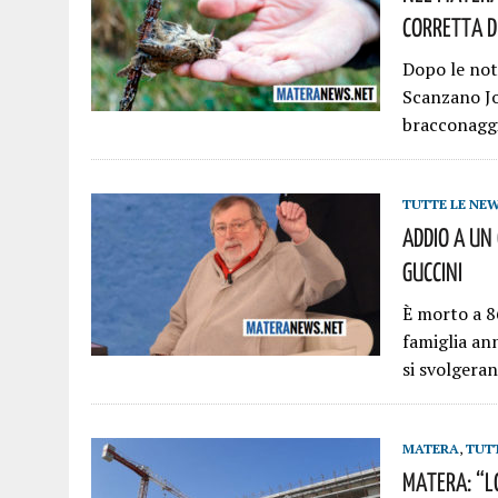
Corretta D
Dopo le noti
Scanzano Jo
bracconaggi
TUTTE LE NE
Addio A Un
Guccini
È morto a 8
famiglia ann
si svolger
MATERA
,
TUT
Matera: “L