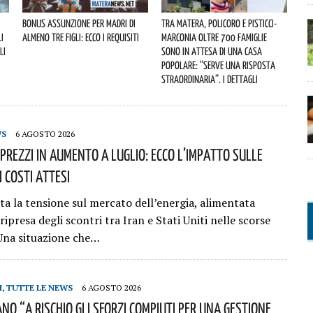
Bonus assunzione per madri di
Tra Matera, Policoro e Pisticci-
i
almeno tre figli: ecco i requisiti
Marconia oltre 700 famiglie
li
sono in attesa di una casa
popolare: “serve una risposta
straordinaria”. I dettagli
WS
6 AGOSTO 2026
 Prezzi In Aumento A Luglio: Ecco L’impatto Sulle
I Costi Attesi
ta la tensione sul mercato dell’energia, alimentata
ripresa degli scontri tra Iran e Stati Uniti nelle scorse
Una situazione che…
I
,
TUTTE LE NEWS
6 AGOSTO 2026
no “a Rischio Gli Sforzi Compiuti Per Una Gestione