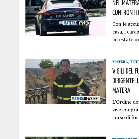
Nel Matera
Confronti D
Con le accus
casa, i car
arrestato 
MATERA
,
TUT
Vigili Del 
Dirigente: 
Matera
L’Ordine de
vive congra
corso di for