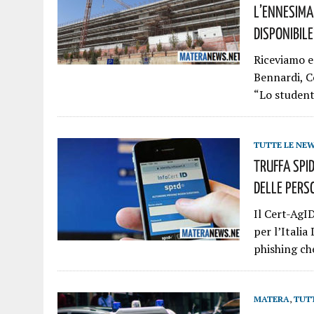
L’ennesim
Disponibile
Riceviamo 
Bennardi, C
“Lo student
TUTTE LE NE
Truffa Spid
Delle Pers
Il Cert-AgI
per l’Italia
phishing ch
MATERA
,
TUT