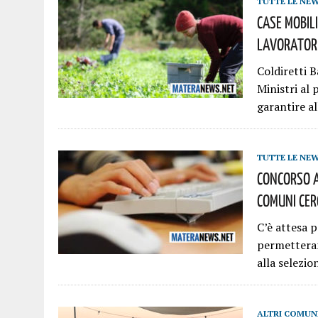
TUTTE LE NE
Case Mobili
Lavoratori
Coldiretti B
Ministri al 
garantire al
TUTTE LE NE
Concorso A
Comuni Cer
C’è attesa p
permetteran
alla selezio
ALTRI COMUN