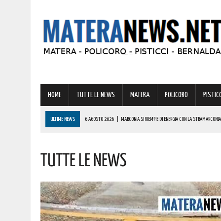
HOME
TUTTE LE NEWS
MATERA
POLICORO
PISTICC
ULTIME NEWS
6 AGOSTO 2026
|
MARCONIA SI RIEMPIE DI ENERGIA CON LA STRAMARCONIA
6 AGOSTO 2026
|
BASILICATA: PER LE IMPRESE VIVAISTICHE FORESTALI UN NUOVO STRUMENTO 
TUTTE LE NEWS
6 AGOSTO 2026
|
TORNA IL ‘METAPONTO BEACH FESTIVAL’ E COME SEMPRE LA MUSICA REGGAE 
6 AGOSTO 2026
|
VALSINNI CELEBRA LA POETESSA ISABELLA MORRA CON DUE SPETTACOLI TEAT
6 AGOSTO 2026
|
A FERRANDINA NUOVE ROTONDE E SPARTITRAFFICO PER MIGLIORARE IL DECORO