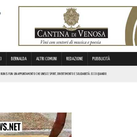
I
BERNALDA
ALTRI COMUNI
REDAZIONE
PUBBLICITÀ
 RUN IS FUN: UN APPUNTAMENTO CHE UNISCE SPORT, DIVERTIMENTO E SOLIDARIETÀ. ECCO QUANDO
DI SOSTEGNO AGLI INVESTIMENTI. I DETTAGLI
FARÀ DA PROTAGONISTA. I DETTAGLI
RALI! ECCO LE DATE
 URBANO E LA SICUREZZA. QUESTI GLI INTERVENTI IN CORSO