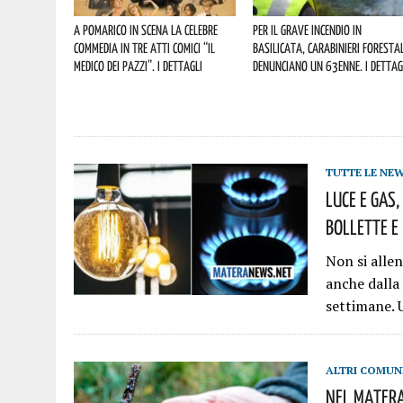
A Pomarico in scena la celebre
Per il grave incendio in
commedia in tre atti comici “Il
Basilicata, Carabinieri forestal
medico dei pazzi”. I dettagli
denunciano un 63enne. I dettag
TUTTE LE NE
Luce E Gas,
Bollette E 
Non si allen
anche dalla 
settimane. 
ALTRI COMUN
Nel Matera