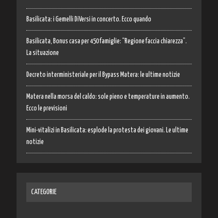
Basilicata: i Gemelli DiVersi in concerto. Ecco quando
Basilicata, Bonus casa per 450 famiglie: “Regione faccia chiarezza”.
La situazione
Decreto interministeriale per il Bypass Matera: le ultime notizie
Matera nella morsa del caldo: sole pieno e temperature in aumento.
Ecco le previsioni
Mini-vitalizi in Basilicata: esplode la protesta dei giovani. Le ultime
notizie
CATEGORIE