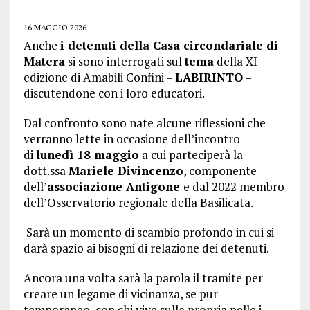
16 MAGGIO 2026
Anche
i detenuti della Casa circondariale di
Matera
si sono interrogati sul
tema
della XI
edizione di Amabili Confini –
LABIRINTO
–
discutendone con i loro educatori.
Dal confronto sono nate alcune riflessioni che
verranno lette in occasione dell’incontro
di
lunedì 18 maggio
a cui parteciperà la
dott.ssa
Mariele Divincenzo
, componente
dell’
associazione Antigone
e dal 2022 membro
dell’Osservatorio regionale della Basilicata.
Sarà un momento di scambio profondo in cui si
darà spazio ai bisogni di relazione dei detenuti.
Ancora una volta sarà la parola il tramite per
creare un legame di vicinanza, se pur
temporaneo, con chi vive sulla propria pelle i