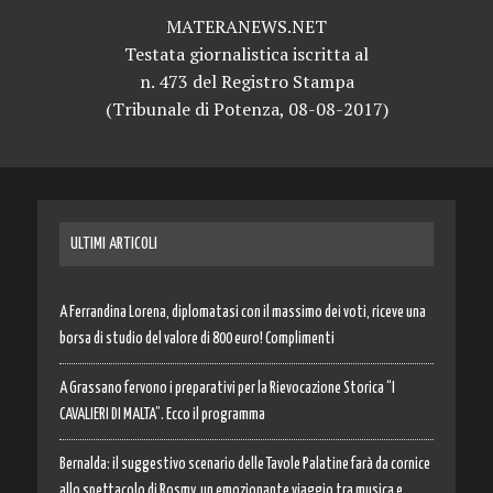
MATERANEWS.NET
Testata giornalistica iscritta al
n. 473 del Registro Stampa
(Tribunale di Potenza, 08-08-2017)
ULTIMI ARTICOLI
A Ferrandina Lorena, diplomatasi con il massimo dei voti, riceve una
borsa di studio del valore di 800 euro! Complimenti
A Grassano fervono i preparativi per la Rievocazione Storica “I
CAVALIERI DI MALTA”. Ecco il programma
Bernalda: il suggestivo scenario delle Tavole Palatine farà da cornice
allo spettacolo di Rosmy, un emozionante viaggio tra musica e