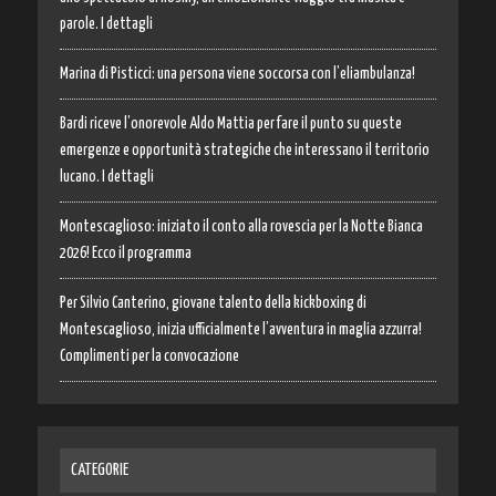
parole. I dettagli
Marina di Pisticci: una persona viene soccorsa con l’eliambulanza!
Bardi riceve l’onorevole Aldo Mattia per fare il punto su queste
emergenze e opportunità strategiche che interessano il territorio
lucano. I dettagli
Montescaglioso: iniziato il conto alla rovescia per la Notte Bianca
2026! Ecco il programma
Per Silvio Canterino, giovane talento della kickboxing di
Montescaglioso, inizia ufficialmente l’avventura in maglia azzurra!
Complimenti per la convocazione
CATEGORIE