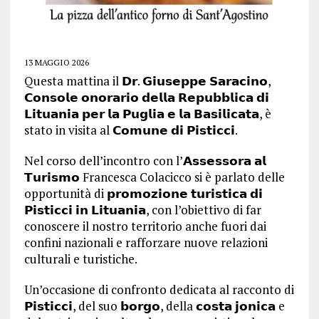
13 MAGGIO 2026
Questa mattina il 𝗗𝗿. 𝗚𝗶𝘂𝘀𝗲𝗽𝗽𝗲 𝗦𝗮𝗿𝗮𝗰𝗶𝗻𝗼,
𝗖𝗼𝗻𝘀𝗼𝗹𝗲 𝗼𝗻𝗼𝗿𝗮𝗿𝗶𝗼 𝗱𝗲𝗹𝗹𝗮 𝗥𝗲𝗽𝘂𝗯𝗯𝗹𝗶𝗰𝗮 𝗱𝗶
𝗟𝗶𝘁𝘂𝗮𝗻𝗶𝗮 𝗽𝗲𝗿 𝗹𝗮 𝗣𝘂𝗴𝗹𝗶𝗮 𝗲 𝗹𝗮 𝗕𝗮𝘀𝗶𝗹𝗶𝗰𝗮𝘁𝗮, è
stato in visita al 𝗖𝗼𝗺𝘂𝗻𝗲 𝗱𝗶 𝗣𝗶𝘀𝘁𝗶𝗰𝗰𝗶.
Nel corso dell’incontro con l’𝗔𝘀𝘀𝗲𝘀𝘀𝗼𝗿𝗮 𝗮𝗹
𝗧𝘂𝗿𝗶𝘀𝗺𝗼 Francesca Colacicco si è parlato delle
opportunità di 𝗽𝗿𝗼𝗺𝗼𝘇𝗶𝗼𝗻𝗲 𝘁𝘂𝗿𝗶𝘀𝘁𝗶𝗰𝗮 𝗱𝗶
𝗣𝗶𝘀𝘁𝗶𝗰𝗰𝗶 𝗶𝗻 𝗟𝗶𝘁𝘂𝗮𝗻𝗶𝗮, con l’obiettivo di far
conoscere il nostro territorio anche fuori dai
confini nazionali e rafforzare nuove relazioni
culturali e turistiche.
Un’occasione di confronto dedicata al racconto di
𝗣𝗶𝘀𝘁𝗶𝗰𝗰𝗶, del suo 𝗯𝗼𝗿𝗴𝗼, della 𝗰𝗼𝘀𝘁𝗮 𝗷𝗼𝗻𝗶𝗰𝗮 e