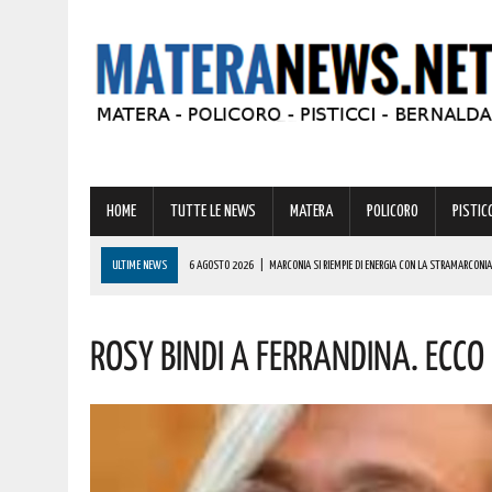
HOME
TUTTE LE NEWS
MATERA
POLICORO
PISTICC
ULTIME NEWS
6 AGOSTO 2026
|
MARCONIA SI RIEMPIE DI ENERGIA CON LA STRAMARCONIA
6 AGOSTO 2026
|
BASILICATA: PER LE IMPRESE VIVAISTICHE FORESTALI UN NUOVO STRUMENTO 
Rosy Bindi A Ferrandina. Ecc
6 AGOSTO 2026
|
TORNA IL ‘METAPONTO BEACH FESTIVAL’ E COME SEMPRE LA MUSICA REGGAE 
6 AGOSTO 2026
|
VALSINNI CELEBRA LA POETESSA ISABELLA MORRA CON DUE SPETTACOLI TEAT
6 AGOSTO 2026
|
A FERRANDINA NUOVE ROTONDE E SPARTITRAFFICO PER MIGLIORARE IL DECORO