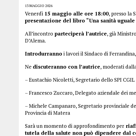
13 MAGGIO 2026
Venerdì
15 maggio alle ore 18:00
, presso la 
presentazione del libro “Una sanità uguale p
All’incontro
parteciperà l’autrice
, già Ministr
D’Alema.
Introdurranno
i lavori il Sindaco di Ferrandin
Ne
discuteranno con l’autrice
, moderati dall
– Eustachio Nicoletti, Segretario dello SPI CGIL
– Francesco Zuccaro, Delegato aziendale dei med
– Michele Campanaro, Segretario provinciale de
Provincia di Matera
Sarà un momento di approfondimento per
riaf
tutela della salute non può dipendere dal c