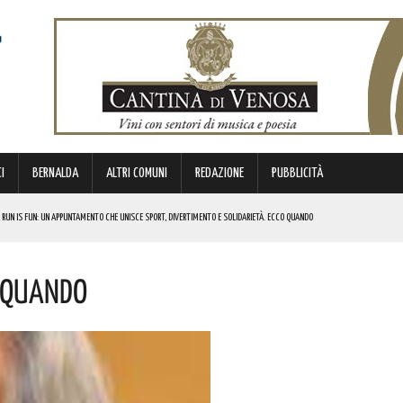
I
BERNALDA
ALTRI COMUNI
REDAZIONE
PUBBLICITÀ
 RUN IS FUN: UN APPUNTAMENTO CHE UNISCE SPORT, DIVERTIMENTO E SOLIDARIETÀ. ECCO QUANDO
DI SOSTEGNO AGLI INVESTIMENTI. I DETTAGLI
o Quando
FARÀ DA PROTAGONISTA. I DETTAGLI
RALI! ECCO LE DATE
 URBANO E LA SICUREZZA. QUESTI GLI INTERVENTI IN CORSO