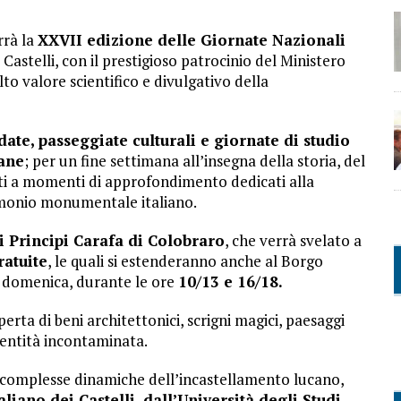
rrà la
XXVII edizione delle Giornate Nazionali
Castelli, con il prestigioso patrocinio del Ministero
to valore scientifico e divulgativo della
idate, passeggiate culturali e giornate di studio
iane
; per un fine settimana all’insegna della storia, del
niti a momenti di approfondimento dedicati alla
trimonio monumentale italiano.
ei Principi Carafa di Colobraro
, che verrà svelato a
ratuite
, le quali si estenderanno anche al Borgo
he domenica, durante le ore
10/13 e 16/18.
erta di beni architettonici, scrigni magici, paesaggi
dentità incontaminata.
 le complesse dinamiche dell’incastellamento lucano,
taliano dei Castelli, dall’Università degli Studi