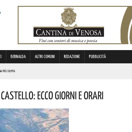
I
BERNALDA
ALTRI COMUNI
REDAZIONE
PUBBLICITÀ
NA PIÙ COLPITA
BIANCA”. ECCO IL PROGRAMMA
Castello: Ecco Giorni E Orari
TIMANA
METTERANNO A DISPOSIZIONE DEL TERRITORIO ESPERIENZE E RELAZIONI MATURATE IN ITALIA E ALL’ESTERO.
 ORIGINI LUCANE. I DETTAGLI