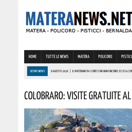
HOME
TUTTE LE NEWS
MATERA
POLICORO
PISTICC
ULTIME NEWS
9 AGOSTO 2026
|
IL MATERANO FA I CONTI CON GRAVI INCENDI. ECCO LA ZO
9 AGOSTO 2026
|
IL BORGO DI IRSINA PRONTO AD ANIMARSI PER UNA STRAORDINARIA “NOTTE 
Colobraro: Visite Gratuite Al 
9 AGOSTO 2026
|
A MATERA ANCORA CALDO E AFA! ECCO LE PREVISIONI PER LA PROSSIMA SET
9 AGOSTO 2026
|
MONDI LUCANI, PREMIATE MOLTE GRANDI PERSONALITÀ DEL MATERANO: TUTTE 
COMPLIMENTI
9 AGOSTO 2026
|
MASTANTUONO SBARCA ALLA FIORENTINA: IL GIOVANE TALENTO ARGENTINO HA