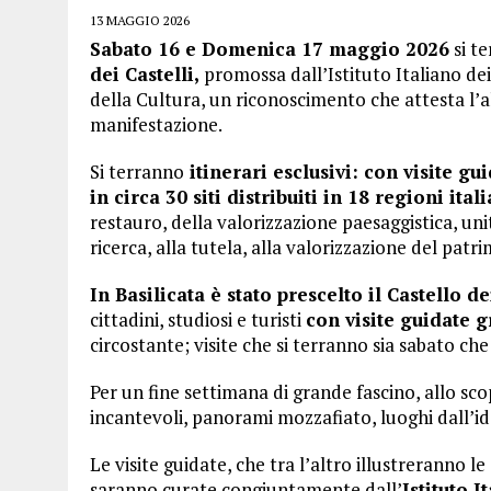
13 MAGGIO 2026
Sabato 16 e Domenica 17 maggio 2026
si te
dei Castelli,
promossa dall’Istituto Italiano dei 
della Cultura, un riconoscimento che attesta l’al
manifestazione.
Si terranno
itinerari esclusivi: con visite gu
in circa 30 siti distribuiti in 18 regioni ital
restauro, della valorizzazione paesaggistica, u
ricerca, alla tutela, alla valorizzazione del pa
In Basilicata è stato prescelto il Castello d
cittadini, studiosi e turisti
con visite guidate g
circostante; visite che si terranno sia sabato c
Per un fine settimana di grande fascino, allo scop
incantevoli, panorami mozzafiato, luoghi dall’i
Le visite guidate, che tra l’altro illustreranno
saranno curate congiuntamente dall’
Istituto I