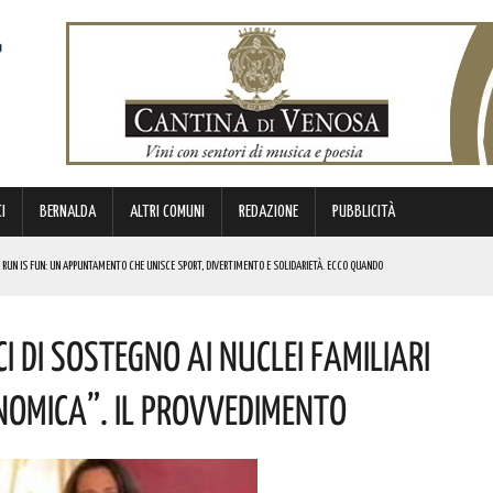
I
BERNALDA
ALTRI COMUNI
REDAZIONE
PUBBLICITÀ
 RUN IS FUN: UN APPUNTAMENTO CHE UNISCE SPORT, DIVERTIMENTO E SOLIDARIETÀ. ECCO QUANDO
DI SOSTEGNO AGLI INVESTIMENTI. I DETTAGLI
i Di Sostegno Ai Nuclei Familiari
FARÀ DA PROTAGONISTA. I DETTAGLI
RALI! ECCO LE DATE
nomica”. Il Provvedimento
 URBANO E LA SICUREZZA. QUESTI GLI INTERVENTI IN CORSO