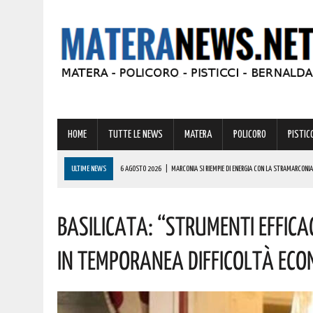
HOME
TUTTE LE NEWS
MATERA
POLICORO
PISTICC
ULTIME NEWS
6 AGOSTO 2026
|
MARCONIA SI RIEMPIE DI ENERGIA CON LA STRAMARCONIA
6 AGOSTO 2026
|
BASILICATA: PER LE IMPRESE VIVAISTICHE FORESTALI UN NUOVO STRUMENTO 
Basilicata: “Strumenti Efficac
6 AGOSTO 2026
|
TORNA IL ‘METAPONTO BEACH FESTIVAL’ E COME SEMPRE LA MUSICA REGGAE 
6 AGOSTO 2026
|
VALSINNI CELEBRA LA POETESSA ISABELLA MORRA CON DUE SPETTACOLI TEAT
In Temporanea Difficoltà Eco
6 AGOSTO 2026
|
A FERRANDINA NUOVE ROTONDE E SPARTITRAFFICO PER MIGLIORARE IL DECORO