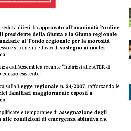
 seduta di ieri, ha
approvato all’unanimità l’ordine
l presidente della Giunta e la Giunta regionale
inanziarie al ‘Fondo regionale per la morosità
esso e strumenti efficaci di
sostegno ai nuclei
ica
”.
nza dall’Assemblea recante “Indirizzi alle ATER di
edilizio esistente”.
ca sulla
Legge regionale n. 24/2007
, rafforzando le
clei familiari maggiormente esposti a
ico
.
mplificate e temporanee di
assegnazione degli
a alle condizioni di emergenza abitativa
che