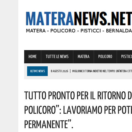
HOME
TUTTE LE NEWS
MATERA
POLICORO
PISTICC
ULTIME NEWS
8 AGOSTO 2026
|
MIGLIONICO TORNA INDIETRO NEL TEMPO: UN’INTERA CITTA
8 AGOSTO 2026
|
BASILICATA: CLEMENTINO PRONTO A PORTARE SUL PALCO L’ENERGIA DI “GRA
Tutto Pronto Per Il Ritorno D
8 AGOSTO 2026
|
NOMINA AGENZIA SPAZIALE: COSPITO, ORIGINARIO DI POLICORO, È IL NUOVO C
8 AGOSTO 2026
|
BONUS CORSO DI LINGUE 2026, COME RICHIEDERLO ALL’INPS E A CHI SPETTA
Policoro”: Lavoriamo Per Pot
8 AGOSTO 2026
|
BASILICATA: OLTRE 151 MILIONI PER IMPRESE, LAVORO ED ENERGIA SOSTENIBIL
Permanente”.