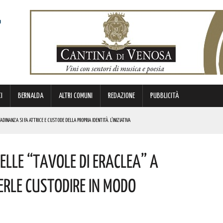
I
BERNALDA
ALTRI COMUNI
REDAZIONE
PUBBLICITÀ
DINANZA SI FA ATTRICE E CUSTODE DELLA PROPRIA IDENTITÀ. L’INIZIATIVA
NDE ANIMA”. IL CONCERTO AD INGRESSO GRATUITO
elle “Tavole Di Eraclea” A
OMMISSARIO. LE PAROLE DI BARDI
erle Custodire In Modo
E. I DETTAGLI