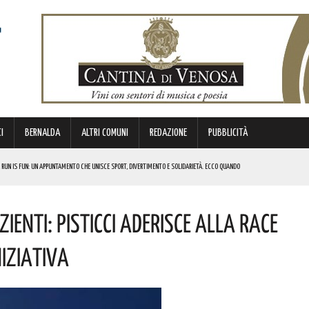
I
BERNALDA
ALTRI COMUNI
REDAZIONE
PUBBLICITÀ
 RUN IS FUN: UN APPUNTAMENTO CHE UNISCE SPORT, DIVERTIMENTO E SOLIDARIETÀ. ECCO QUANDO
DI SOSTEGNO AGLI INVESTIMENTI. I DETTAGLI
ienti: Pisticci Aderisce Alla Race
FARÀ DA PROTAGONISTA. I DETTAGLI
RALI! ECCO LE DATE
niziativa
 URBANO E LA SICUREZZA. QUESTI GLI INTERVENTI IN CORSO