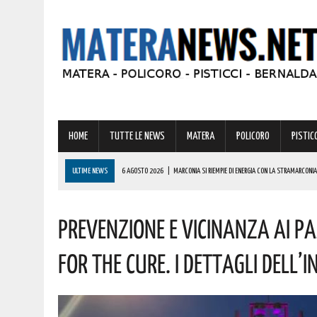
HOME
TUTTE LE NEWS
MATERA
POLICORO
PISTICC
ULTIME NEWS
6 AGOSTO 2026
|
MARCONIA SI RIEMPIE DI ENERGIA CON LA STRAMARCONIA
6 AGOSTO 2026
|
BASILICATA: PER LE IMPRESE VIVAISTICHE FORESTALI UN NUOVO STRUMENTO 
Prevenzione E Vicinanza Ai Paz
6 AGOSTO 2026
|
TORNA IL ‘METAPONTO BEACH FESTIVAL’ E COME SEMPRE LA MUSICA REGGAE 
6 AGOSTO 2026
|
VALSINNI CELEBRA LA POETESSA ISABELLA MORRA CON DUE SPETTACOLI TEAT
For The Cure. I Dettagli Dell’i
6 AGOSTO 2026
|
A FERRANDINA NUOVE ROTONDE E SPARTITRAFFICO PER MIGLIORARE IL DECORO