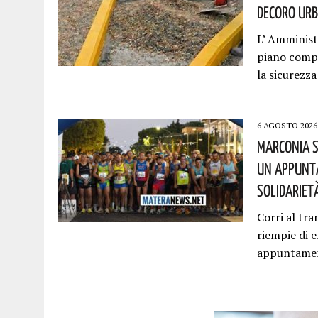
Decoro Urb
L’ Amminis
piano compl
la sicurezza
6 AGOSTO 2026
Marconia S
Un Appunta
Solidariet
Corri al tra
riempie di 
appuntamen