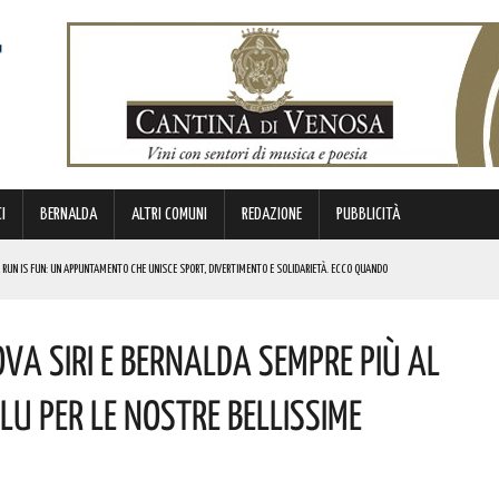
I
BERNALDA
ALTRI COMUNI
REDAZIONE
PUBBLICITÀ
 RUN IS FUN: UN APPUNTAMENTO CHE UNISCE SPORT, DIVERTIMENTO E SOLIDARIETÀ. ECCO QUANDO
DI SOSTEGNO AGLI INVESTIMENTI. I DETTAGLI
Nova Siri E Bernalda Sempre Più Al
FARÀ DA PROTAGONISTA. I DETTAGLI
RALI! ECCO LE DATE
lu Per Le Nostre Bellissime
 URBANO E LA SICUREZZA. QUESTI GLI INTERVENTI IN CORSO