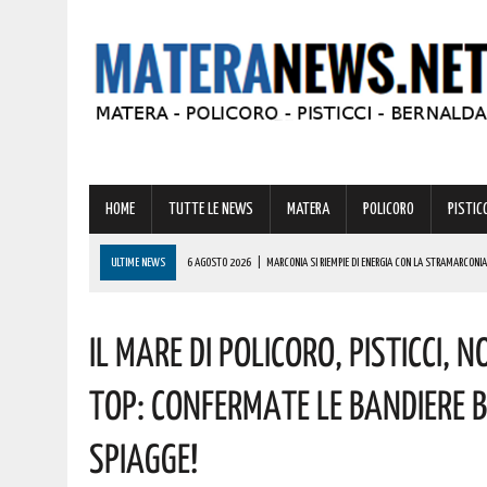
HOME
TUTTE LE NEWS
MATERA
POLICORO
PISTICC
ULTIME NEWS
6 AGOSTO 2026
|
MARCONIA SI RIEMPIE DI ENERGIA CON LA STRAMARCONIA
6 AGOSTO 2026
|
BASILICATA: PER LE IMPRESE VIVAISTICHE FORESTALI UN NUOVO STRUMENTO 
Il Mare Di Policoro, Pisticci, 
6 AGOSTO 2026
|
TORNA IL ‘METAPONTO BEACH FESTIVAL’ E COME SEMPRE LA MUSICA REGGAE 
6 AGOSTO 2026
|
VALSINNI CELEBRA LA POETESSA ISABELLA MORRA CON DUE SPETTACOLI TEAT
Top: Confermate Le Bandiere B
6 AGOSTO 2026
|
A FERRANDINA NUOVE ROTONDE E SPARTITRAFFICO PER MIGLIORARE IL DECORO
Spiagge!