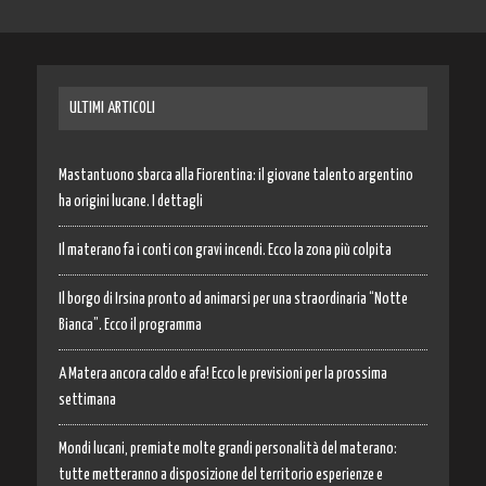
ULTIMI ARTICOLI
Mastantuono sbarca alla Fiorentina: il giovane talento argentino
ha origini lucane. I dettagli
Il materano fa i conti con gravi incendi. Ecco la zona più colpita
Il borgo di Irsina pronto ad animarsi per una straordinaria “Notte
Bianca”. Ecco il programma
A Matera ancora caldo e afa! Ecco le previsioni per la prossima
settimana
Mondi lucani, premiate molte grandi personalità del materano:
tutte metteranno a disposizione del territorio esperienze e