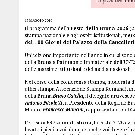
13 MAGGIO 2026
Il programma della
Festa della Bruna 2026
(
2
stampa nazionale e agli ospiti istituzionali,
merc
dei 100 Giorni del Palazzo della Canceller
Un’edizione importante nell’anno in cui si sono 
della Bruna a Patrimonio Immateriale dell’UNE
delle massime istituzioni e dei media nazionali.
Nel corso della conferenza stampa, moderata 
uffici stampa Associazione Stampa Romana), inte
della Bruna
Bruno Caiella
, il delegato arcivesco
Antonio Nicoletti
,
il Presidente della Regione Bas
Matera
Francesco Mancini
, rappresentanti del
G
Per i suoi
637 anni di storia
, la Festa 2026 avr
lavato i piedi a voi, dunque anche voi dovete lavare