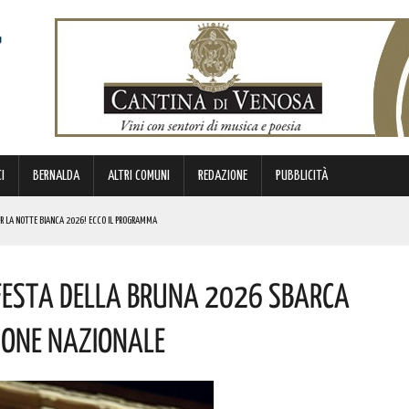
I
BERNALDA
ALTRI COMUNI
REDAZIONE
PUBBLICITÀ
ER LA NOTTE BIANCA 2026! ECCO IL PROGRAMMA
LIOSO, INIZIA UFFICIALMENTE L’AVVENTURA IN MAGLIA AZZURRA! COMPLIMENTI PER LA CONVOCAZIONE
a Festa Della Bruna 2026 Sbarca
MENTI ARCHEOLOGICI EMERSI NEL PIAZZALE DI PORTA POSTERGOLA! I DETTAGLI
U QUESTO TRATTO
ione Nazionale
RGENZE E OPPORTUNITÀ STRATEGICHE CHE INTERESSANO IL TERRITORIO LUCANO. I DETTAGLI