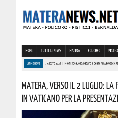
HOME
TUTTE LE NEWS
MATERA
POLICORO
PISTICC
ULTIME NEWS
7 AGOSTO 2026
|
MONTESCAGLIOSO: INIZIATO IL CONTO ALLA ROVESCIA P
7 AGOSTO 2026
|
PER SILVIO CANTERINO, GIOVANE TALENTO DELLA KICKBOXING DI MONTESCAG
Matera, Verso Il 2 Luglio: L
7 AGOSTO 2026
|
A MATERA 1 MILIONE DI EURO PER IL RESTAURO DEGLI STRAORDINARI RITROVA
7 AGOSTO 2026
|
STRADA STATALE 7: IN VISTA DELL’ESODO ESTIVO RIMOSSO IL SEMAFORO S
In Vaticano Per La Presentaz
7 AGOSTO 2026
|
BARDI RICEVE L’ONOREVOLE ALDO MATTIA PER FARE IL PUNTO SU QUESTE EME