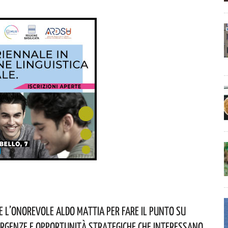
ve L’onorevole Aldo Mattia Per Fare Il Punto Su
rgenze E Opportunità Strategiche Che Interessano