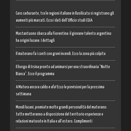
Caro carburante, tra le regioni italiane in Basilicata si registrano gli
aumenti più marcati. Ecco i dati dell’Ufficio studi CGIA
Mastantuono sbarca alla Fiorentina: il giovane talento argentino
ha origini lucane. I dettagli
Il materano fa i conti con gravi incendi. Ecco la zona più colpita
Il borgo di Irsina pronto ad animarsi per una straordinaria “Notte
Bianca”. Ecco il programma
A Matera ancora caldo e afa! Ecco le previsioni per la prossima
settimana
Mondi lucani, premiate molte grandi personalità del materano:
tutte metteranno a disposizione del territorio esperienze e
relazioni maturate in Italia e all’estero. Complimenti