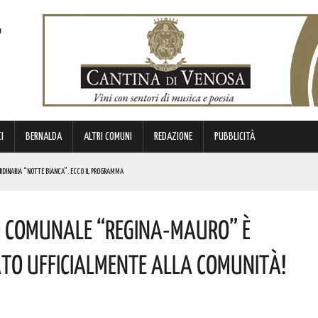
I
BERNALDA
ALTRI COMUNI
REDAZIONE
PUBBLICITÀ
ORDINARIA “NOTTE BIANCA”. ECCO IL PROGRAMMA
TIMANA
io Comunale “Regina-Mauro” È
METTERANNO A DISPOSIZIONE DEL TERRITORIO ESPERIENZE E RELAZIONI MATURATE IN ITALIA E ALL’ESTERO.
to Ufficialmente Alla Comunità!
UNATO