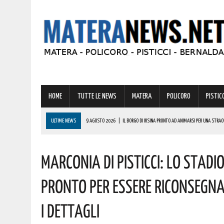
HOME
TUTTE LE NEWS
MATERA
POLICORO
PISTICC
ULTIME NEWS
9 AGOSTO 2026
|
IL BORGO DI IRSINA PRONTO AD ANIMARSI PER UNA STRA
9 AGOSTO 2026
|
A MATERA ANCORA CALDO E AFA! ECCO LE PREVISIONI PER LA PROSSIMA SET
Marconia Di Pisticci: Lo Stad
9 AGOSTO 2026
|
MONDI LUCANI, PREMIATE MOLTE GRANDI PERSONALITÀ DEL MATERANO: TUTTE 
COMPLIMENTI
Pronto Per Essere Riconsegna
9 AGOSTO 2026
|
VINCITA DA RECORD IN BASILICATA DI OLTRE 600000 EURO! AUGURI AL FORT
I Dettagli
9 AGOSTO 2026
|
IL MATERANO FA I CONTI CON GRAVI INCENDI. ECCO LA ZONA PIÙ COLPITA