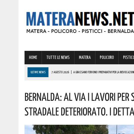
HOME
TUTTE LE NEWS
MATERA
POLICORO
PISTICC
ULTIME NEWS
7 AGOSTO 2026
|
A GRASSANO FERVONO I PREPARATIVI PER LA RIEVOCAZION
7 AGOSTO 2026
|
BERNALDA: IL SUGGESTIVO SCENARIO DELLE TAVOLE PALATINE FARÀ DA CORN
Bernalda: Al Via I Lavori Per
7 AGOSTO 2026
|
MARINA DI PISTICCI: UNA PERSONA VIENE SOCCORSA CON L’ELIAMBULANZA!
7 AGOSTO 2026
|
BARDI RICEVE L’ONOREVOLE ALDO MATTIA PER FARE IL PUNTO SU QUESTE EME
Stradale Deteriorato. I Detta
7 AGOSTO 2026
|
A FERRANDINA LORENA, DIPLOMATASI CON IL MASSIMO DEI VOTI, RICEVE UNA