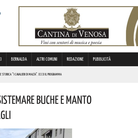
I
BERNALDA
ALTRI COMUNI
REDAZIONE
PUBBLICITÀ
E STORICA “I CAVALIERI DI MALTA”. ECCO IL PROGRAMMA
ICE ALLO SPETTACOLO DI ROSMY, UN EMOZIONANTE VIAGGIO TRA MUSICA E PAROLE. I DETTAGLI
 Sistemare Buche E Manto
RGENZE E OPPORTUNITÀ STRATEGICHE CHE INTERESSANO IL TERRITORIO LUCANO. I DETTAGLI
gli
 BORSA DI STUDIO DEL VALORE DI 800 EURO! COMPLIMENTI