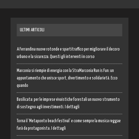
ULTIMI ARTICOLI
A Ferrandina nuove rotonde e spartitraffico per migliorare il decoro
urbano e la sicurezza. Questi gli interventi in corso
Marconia si riempie di energia con la StraMarconia Run is Fun: un
appuntamento che unisce sport, divertimento e solidarietà. Ecco
quando
Basilicata: per le imprese vivaistiche forestali un nuovo strumento
di sostegno agli investimenti. I dettagli
Torna il ‘Metaponto beach festival’ e come sempre la musica reggae
farà da protagonista. I dettagli