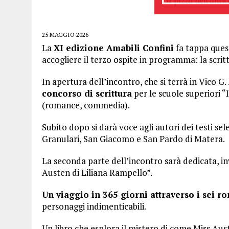
25 MAGGIO 2026
La
XI edizione Amabili Confini
fa tappa ques
accogliere il terzo ospite in programma: la scrit
In apertura dell’incontro, che si terrà in Vico G.
concorso di scrittura
per le scuole superiori “
(romance, commedia).
Subito dopo si darà voce agli autori dei testi sele
Granulari, San Giacomo e San Pardo di Matera.
La seconda parte dell’incontro sarà dedicata, in
Austen di Liliana Rampello”.
Un viaggio in 365 giorni attraverso i sei r
personaggi indimenticabili.
Un libro che esplora il mistero di come Miss Aust