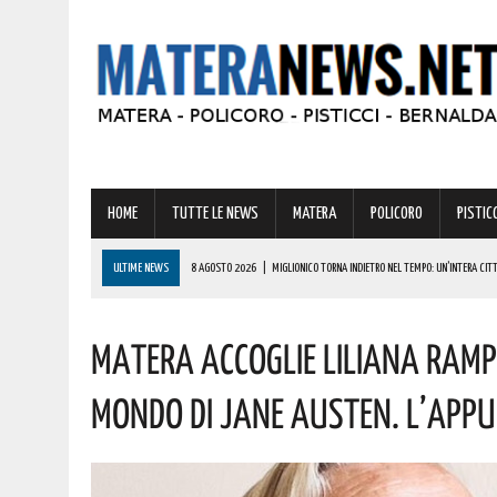
HOME
TUTTE LE NEWS
MATERA
POLICORO
PISTICC
ULTIME NEWS
8 AGOSTO 2026
|
MIGLIONICO TORNA INDIETRO NEL TEMPO: UN’INTERA CITTA
8 AGOSTO 2026
|
BASILICATA: CLEMENTINO PRONTO A PORTARE SUL PALCO L’ENERGIA DI “GRA
Matera Accoglie Liliana Rampe
8 AGOSTO 2026
|
NOMINA AGENZIA SPAZIALE: COSPITO, ORIGINARIO DI POLICORO, È IL NUOVO C
8 AGOSTO 2026
|
BONUS CORSO DI LINGUE 2026, COME RICHIEDERLO ALL’INPS E A CHI SPETTA
Mondo Di Jane Austen. L’ap
8 AGOSTO 2026
|
BASILICATA: OLTRE 151 MILIONI PER IMPRESE, LAVORO ED ENERGIA SOSTENIBIL