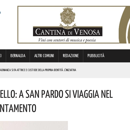
I
BERNALDA
ALTRI COMUNI
REDAZIONE
PUBBLICITÀ
DINANZA SI FA ATTRICE E CUSTODE DELLA PROPRIA IDENTITÀ. L’INIZIATIVA
NDE ANIMA”. IL CONCERTO AD INGRESSO GRATUITO
llo: A San Pardo Si Viaggia Nel
OMMISSARIO. LE PAROLE DI BARDI
puntamento
E. I DETTAGLI