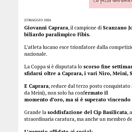
25 MAGGIO 2026
Giovanni Caprara
, il campione di
Scanzano Jo
biliardo paralimpico Fibis.
L’atleta lucano esce trionfatore dalla competiz
nazionale.
La Coppa si è disputata lo
scorso fine settiman
sfidarsi oltre a Caprara, i vari Niro, Meini, 
E Caprara
, reduce dal terzo posto conquistato 
da Meini), non solo ha conf
ermato il
momento d’oro, ma si è superato vincendo 
Grande la
soddisfazione del Cip Basilicata
, 
straordinaria caratura, ma anche un membro del
L’augurio affidato ai social: