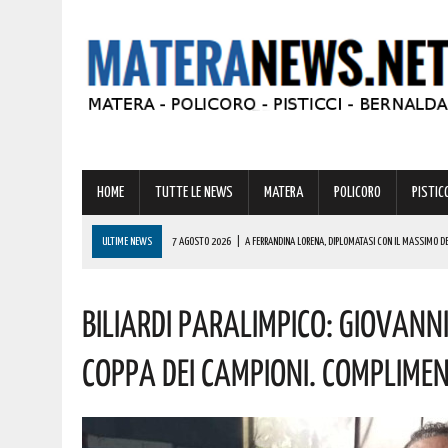
HOME
TUTTE LE NEWS
MATERA
POLICORO
PISTICC
ULTIME NEWS
7 AGOSTO 2026
|
A FERRANDINA LORENA, DIPLOMATASI CON IL MASSIMO DE
7 AGOSTO 2026
|
A GRASSANO FERVONO I PREPARATIVI PER LA RIEVOCAZIONE STORICA “I CAVAL
Biliardi Paralimpico: Giovann
7 AGOSTO 2026
|
BERNALDA: IL SUGGESTIVO SCENARIO DELLE TAVOLE PALATINE FARÀ DA CORN
7 AGOSTO 2026
|
MARINA DI PISTICCI: UNA PERSONA VIENE SOCCORSA CON L’ELIAMBULANZA!
Coppa Dei Campioni. Complimen
7 AGOSTO 2026
|
IL CASTELLO DI BERNALDA TORNA PROTAGONISTA DELLA SCENA CULTURALE 