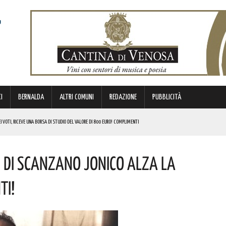
I
BERNALDA
ALTRI COMUNI
REDAZIONE
PUBBLICITÀ
I VOTI, RICEVE UNA BORSA DI STUDIO DEL VALORE DI 800 EURO! COMPLIMENTI
IERI DI MALTA”. ECCO IL PROGRAMMA
i Di Scanzano Jonico Alza La
ICE ALLO SPETTACOLO DI ROSMY, UN EMOZIONANTE VIAGGIO TRA MUSICA E PAROLE. I DETTAGLI
ti!
CON DUE APPUNTAMENTI DEDICATI ALL’ARTE CONTEMPORANEA. ECCO LE MOSTRE IN PROGRAMMA