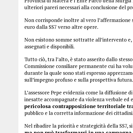
Provincia di Matera e l’Ente Parco della Murgia n
ulteriori pareri necessari alla conclusione del 
Non corrisponde inoltre al vero l’affermazione s
euro dalla SS7 verso altre opere.
Non esistono somme sottratte all’intervento e, 
assegnati e disponibili.
Tutto ciò, tra l’alto, è stato asserito dallo stes
Commissione consiliare permanente cui ha volu
durante la quale sono stati espresso apprezzamen
sull’impegno profuso e sulla prospettiva futura.
L’assessore Pepe evidenzia come la diffusione di
inesatte accompagnate da violenza verbale ed es
pericolosa contrapposizione territoriale t
pubblico e la corretta informazione dei cittadini
Nel ribadire la priorità e strategicità della SS7, 
ma non può trasformarsi in una campagna fo