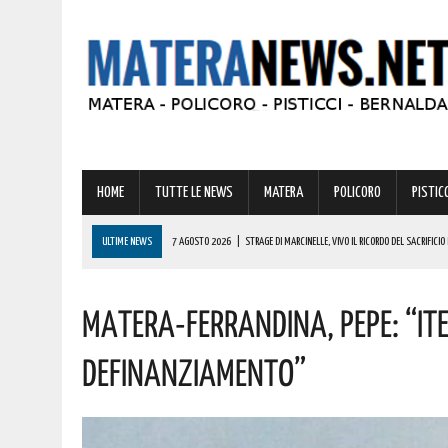
HOME
TUTTE LE NEWS
MATERA
POLICORO
PISTICC
ULTIME NEWS
7 AGOSTO 2026
|
STRAGE DI MARCINELLE, VIVO IL RICORDO DEL SACRIFICI
7 AGOSTO 2026
|
SICCITÀ, PIÙ CARBURANTE AGRICOLO AGEVOLATO ALLE AZIENDE LUCANE: IL
Matera-Ferrandina, Pepe: “Ite
7 AGOSTO 2026
|
AD ALIANO LA BANDABARDÒ IN CONCERTO. L’INGRESSO È GRATUITO
7 AGOSTO 2026
|
LOTTA ALLE FRODI AGROALIMENTARI: VANTAGGI CONCRETI PER I CONSUMATORI
Definanziamento”
7 AGOSTO 2026
|
A FERRANDINA CINQUE SERATE DI GRANDE MUSICA, CON UN PROGRAMMA CHE U