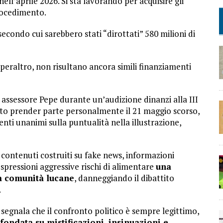
ell’aprile 2026. Si sta lavorando per acquisire gli
procedimento.
econdo cui sarebbero stati “dirottati” 580 milioni di
peraltro, non risultano ancora simili finanziamenti
so assessore Pepe durante un’audizione dinanzi alla III
to prender parte personalmente il 21 maggio scorso,
ti unanimi sulla puntualità nella illustrazione,
 contenuti costruiti su fake news, informazioni
pressioni aggressive rischi di alimentare
una
ra comunità lucane
, danneggiando il dibattito
.
si segnala che il confronto politico è sempre legittimo,
ndata su mistificazioni, insinuazioni e