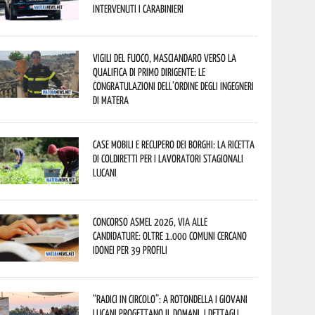
Intervenuti i Carabinieri
Vigili del Fuoco, Masciandaro verso la
qualifica di Primo Dirigente: le
congratulazioni dell’Ordine degli Ingegneri
di Matera
Case mobili e recupero dei borghi: la ricetta
di Coldiretti per i lavoratori stagionali
lucani
Concorso Asmel 2026, via alle
candidature: oltre 1.000 Comuni cercano
idonei per 39 profili
“Radici in Circolo”: a Rotondella i giovani
lucani progettano il domani. I dettagli