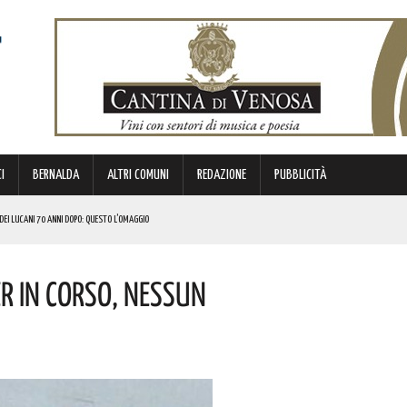
I
BERNALDA
ALTRI COMUNI
REDAZIONE
PUBBLICITÀ
O DEI LUCANI 70 ANNI DOPO: QUESTO L’OMAGGIO
 PROVVEDIMENTO
r In Corso, Nessun
 LUCANI. LE NOVITÀ
NISCE LA SCENA ITALIANA A QUELLA INTERNAZIONALE. GLI APPUNTAMENTI IMPERDIBILI