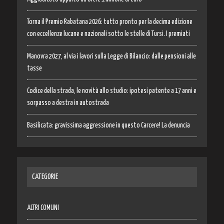
Torna il Premio Rabatana 2026: tutto pronto per la decima edizione
con eccellenze lucane e nazionali sotto le stelle di Tursi. I premiati
Manovra 2027, al via i lavori sulla Legge di Bilancio: dalle pensioni alle
tasse
Codice della strada, le novità allo studio: ipotesi patente a 17 anni e
sorpasso a destra in autostrada
Basilicata: gravissima aggressione in questo Carcere! La denuncia
CATEGORIE
ALTRI COMUNI