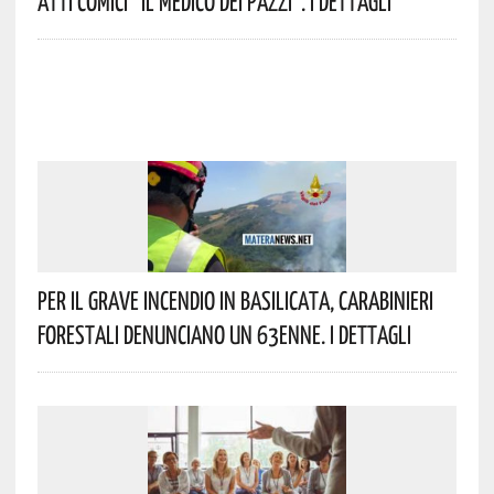
Atti Comici “Il Medico Dei Pazzi”. I Dettagli
Per Il Grave Incendio In Basilicata, Carabinieri
Forestali Denunciano Un 63enne. I Dettagli