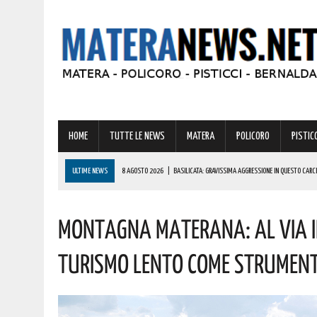
HOME
TUTTE LE NEWS
MATERA
POLICORO
PISTICC
ULTIME NEWS
8 AGOSTO 2026
|
BASILICATA: GRAVISSIMA AGGRESSIONE IN QUESTO CARC
8 AGOSTO 2026
|
BASILICATA: OLTRE 151 MILIONI PER IMPRESE, LAVORO ED ENERGIA SOSTENIBIL
Montagna Materana: Al Via Il
8 AGOSTO 2026
|
MIGLIONICO TORNA INDIETRO NEL TEMPO: UN’INTERA CITTADINANZA SI FA ATTR
8 AGOSTO 2026
|
BASILICATA: CLEMENTINO PRONTO A PORTARE SUL PALCO L’ENERGIA DI “GRA
Turismo Lento Come Strument
8 AGOSTO 2026
|
CODICE DELLA STRADA, LE NOVITÀ ALLO STUDIO: IPOTESI PATENTE A 17 AN