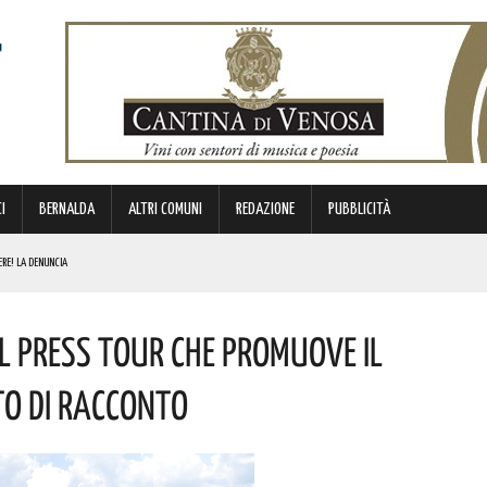
I
BERNALDA
ALTRI COMUNI
REDAZIONE
PUBBLICITÀ
ERE! LA DENUNCIA
E. I DETTAGLI
 Press Tour Che Promuove Il
ICE E CUSTODE DELLA PROPRIA IDENTITÀ. L’INIZIATIVA
NDE ANIMA”. IL CONCERTO AD INGRESSO GRATUITO
o Di Racconto
NI E SORPASSO A DESTRA IN AUTOSTRADA