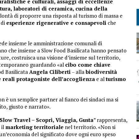
uralistiche e culturali, assaggi di eccellenze
tura, laboratori di ceramica, cucina della
volontà di proporre una risposta al turismo di massa e
 di
esperienze rigenerative e consapevoli
che
ede insieme le amministrazione comunali di
liano che insieme a Slow Food Basilicata hanno pensato
re, costruisca una visione d’insieme sul territorio,
contemporaneo guardando «al
cibo come chiave
od Basilicata
Angela Ciliberti
– alla
biodiversità
 reali protagoniste dell’accoglienza
e al
turismo
 è un semplice partner al fianco dei sindaci ma si
o, giusto e narrato».
ow Travel – Scopri, Viaggia, Gusta
” rappresenta,
il
marketing territoriale
nel territorio. «Non si
 un’economia del significato dove ogni euro speso