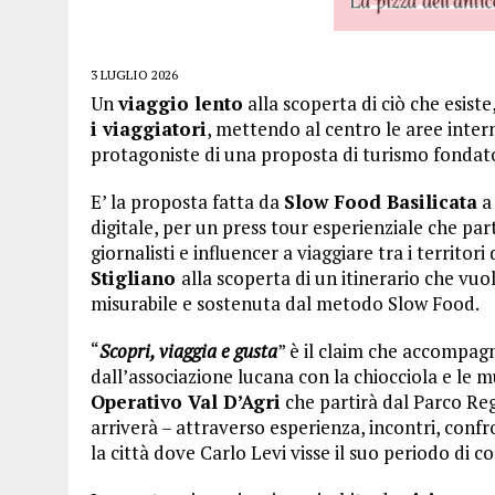
3 LUGLIO 2026
Un
viaggio lento
alla scoperta di ciò che esist
i viaggiatori
, mettendo al centro le aree inter
protagoniste di una proposta di turismo fondato s
E’ la proposta fatta da
Slow Food Basilicata
a
digitale, per un press tour esperienziale che part
giornalisti e influencer a viaggiare tra i territori 
Stigliano
alla scoperta di un itinerario che vuo
misurabile e sostenuta dal metodo Slow Food.
“
Scopri, viaggia e gusta
” è il claim che accompag
dall’associazione lucana con la chiocciola e le m
Operativo Val D’Agri
che partirà dal Parco Re
arriverà – attraverso esperienza, incontri, confr
la città dove Carlo Levi visse il suo periodo di co