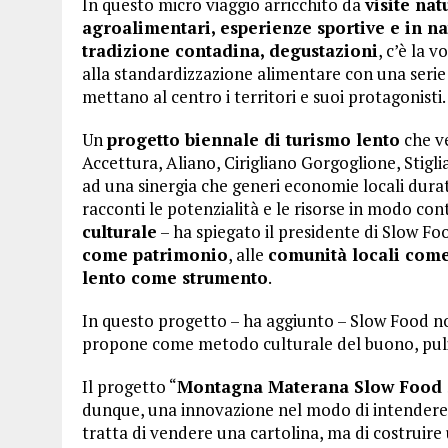
In questo micro viaggio arricchito da
visite nat
agroalimentari, esperienze sportive e in na
tradizione contadina, degustazioni
, c’è la 
alla standardizzazione alimentare con una serie
mettano al centro i territori e suoi protagonisti.
Un
progetto biennale di turismo lento
che v
Accettura, Aliano, Cirigliano Gorgoglione, Stig
ad una sinergia che generi economie locali duratu
racconti le potenzialità e le risorse in modo 
culturale
– ha spiegato il presidente di Slow Fo
come patrimonio
, alle
comunità locali come
lento come strumento
.
In questo progetto – ha aggiunto – Slow Food non
propone come metodo culturale del buono, pulit
Il progetto “
Montagna Materana Slow Food Sl
dunque, una innovazione nel modo di intendere 
tratta di vendere una cartolina, ma di costruire