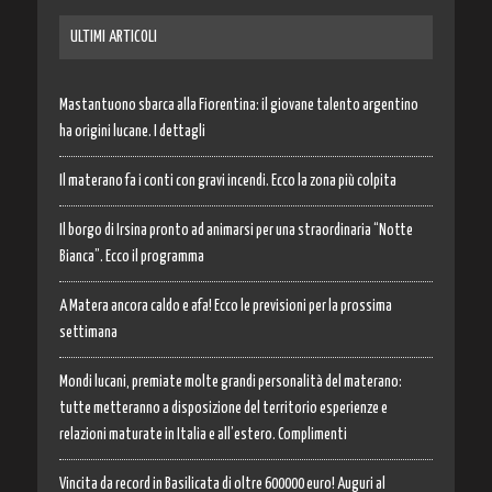
ULTIMI ARTICOLI
Mastantuono sbarca alla Fiorentina: il giovane talento argentino
ha origini lucane. I dettagli
Il materano fa i conti con gravi incendi. Ecco la zona più colpita
Il borgo di Irsina pronto ad animarsi per una straordinaria “Notte
Bianca”. Ecco il programma
A Matera ancora caldo e afa! Ecco le previsioni per la prossima
settimana
Mondi lucani, premiate molte grandi personalità del materano:
tutte metteranno a disposizione del territorio esperienze e
relazioni maturate in Italia e all’estero. Complimenti
Vincita da record in Basilicata di oltre 600000 euro! Auguri al