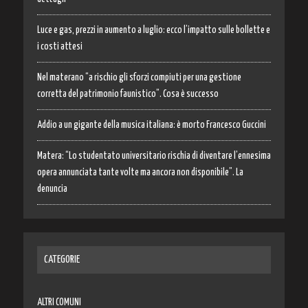
Luce e gas, prezzi in aumento a luglio: ecco l’impatto sulle bollette e
i costi attesi
Nel materano “a rischio gli sforzi compiuti per una gestione
corretta del patrimonio faunistico”. Cosa è successo
Addio a un gigante della musica italiana: è morto Francesco Guccini
Matera: “Lo studentato universitario rischia di diventare l’ennesima
opera annunciata tante volte ma ancora non disponibile”. La
denuncia
CATEGORIE
ALTRI COMUNI