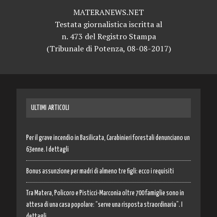
MATERANEWS.NET
Testata giornalistica iscritta al
n. 473 del Registro Stampa
(Tribunale di Potenza, 08-08-2017)
ULTIMI ARTICOLI
Per il grave incendio in Basilicata, Carabinieri forestali denunciano un
63enne. I dettagli
Bonus assunzione per madri di almeno tre figli: ecco i requisiti
Tra Matera, Policoro e Pisticci-Marconia oltre 700 famiglie sono in
attesa di una casa popolare: “serve una risposta straordinaria”. I
dettagli