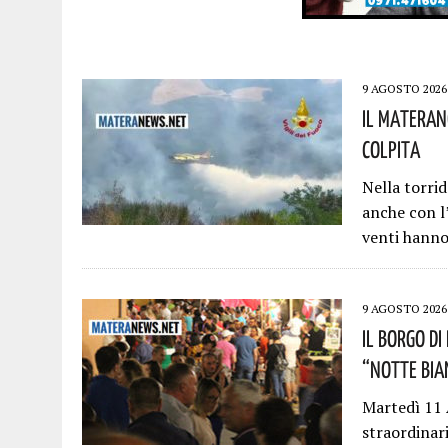
9 AGOSTO 2026
Il Materano
Colpita
Nella torrid
anche con l
venti hann
9 AGOSTO 2026
Il Borgo D
“Notte Bia
Martedì 11 
straordinar