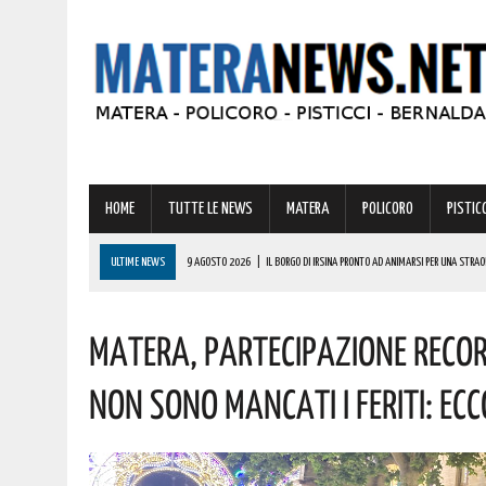
HOME
TUTTE LE NEWS
MATERA
POLICORO
PISTICC
ULTIME NEWS
9 AGOSTO 2026
|
IL BORGO DI IRSINA PRONTO AD ANIMARSI PER UNA STRA
9 AGOSTO 2026
|
A MATERA ANCORA CALDO E AFA! ECCO LE PREVISIONI PER LA PROSSIMA SET
Matera, Partecipazione Recor
9 AGOSTO 2026
|
MONDI LUCANI, PREMIATE MOLTE GRANDI PERSONALITÀ DEL MATERANO: TUTTE 
COMPLIMENTI
Non Sono Mancati I Feriti: Ecc
9 AGOSTO 2026
|
VINCITA DA RECORD IN BASILICATA DI OLTRE 600000 EURO! AUGURI AL FORT
9 AGOSTO 2026
|
IL MATERANO FA I CONTI CON GRAVI INCENDI. ECCO LA ZONA PIÙ COLPITA