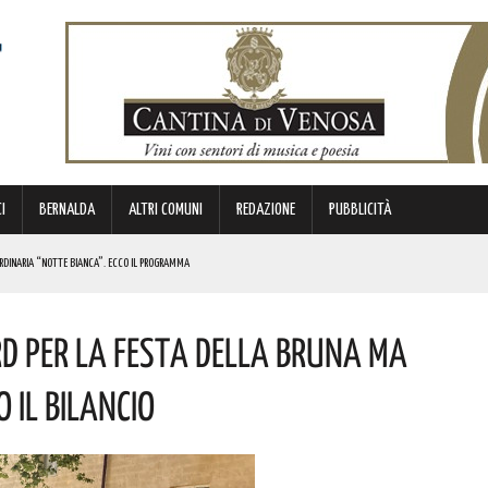
I
BERNALDA
ALTRI COMUNI
REDAZIONE
PUBBLICITÀ
ORDINARIA “NOTTE BIANCA”. ECCO IL PROGRAMMA
TIMANA
d Per La Festa Della Bruna Ma
METTERANNO A DISPOSIZIONE DEL TERRITORIO ESPERIENZE E RELAZIONI MATURATE IN ITALIA E ALL’ESTERO.
o Il Bilancio
UNATO