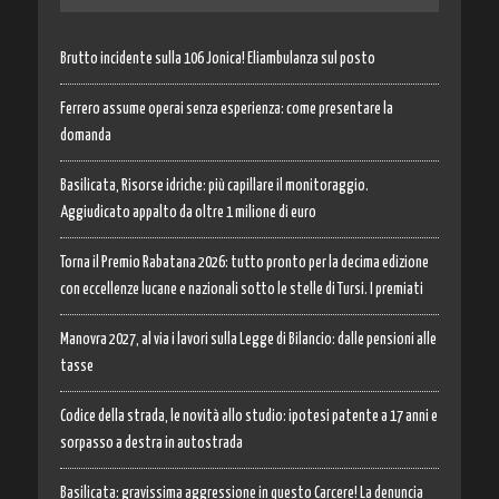
Brutto incidente sulla 106 Jonica! Eliambulanza sul posto
Ferrero assume operai senza esperienza: come presentare la
domanda
Basilicata, Risorse idriche: più capillare il monitoraggio.
Aggiudicato appalto da oltre 1 milione di euro
Torna il Premio Rabatana 2026: tutto pronto per la decima edizione
con eccellenze lucane e nazionali sotto le stelle di Tursi. I premiati
Manovra 2027, al via i lavori sulla Legge di Bilancio: dalle pensioni alle
tasse
Codice della strada, le novità allo studio: ipotesi patente a 17 anni e
sorpasso a destra in autostrada
Basilicata: gravissima aggressione in questo Carcere! La denuncia