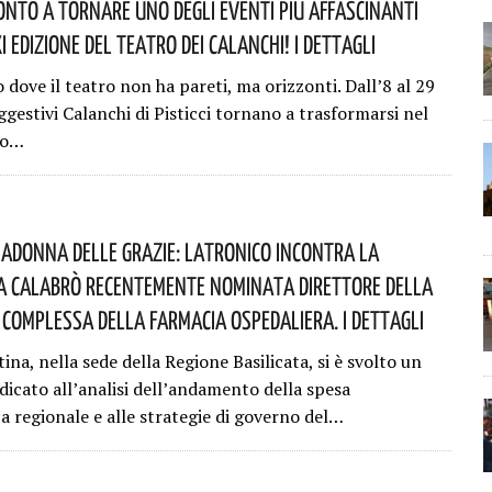
ronto A Tornare Uno Degli Eventi Più Affascinanti
’XI Edizione Del Teatro Dei Calanchi! I Dettagli
 dove il teatro non ha pareti, ma orizzonti. Dall’8 al 29
ggestivi Calanchi di Pisticci tornano a trasformarsi nel
co…
adonna Delle Grazie: Latronico Incontra La
 Calabrò Recentemente Nominata Direttore Della
Complessa Della Farmacia Ospedaliera. I Dettagli
na, nella sede della Regione Basilicata, si è svolto un
dicato all’analisi dell’andamento della spesa
a regionale e alle strategie di governo del…