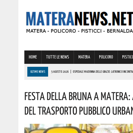
HOME
TUTTE LE NEWS
MATERA
POLICORO
PISTICC
ULTIME NEWS
5 AGOSTO 2026
|
OSPEDALE MADONNA DELLE GRAZIE: LATRONICO INCONT
FARMACIA OSPEDALIERA. I DETTAGLI
Festa Della Bruna A Matera: 
5 AGOSTO 2026
|
A METAPONTO SOCCORSA UNA PERSONA IN SPIAGGIA. ECCO COSA È SUCCES
5 AGOSTO 2026
|
VERTENZA CALLMAT, LA REGIONE: “COMPRENDIAMO LE PREOCCUPAZIONI DEI LA
Del Trasporto Pubblico Urban
5 AGOSTO 2026
|
GRAVE INCENDIO IN BASILICATA! VIGILI DEL FUOCO SUL POSTO DA IERI
5 AGOSTO 2026
|
PISTICCI, PRONTO A TORNARE UNO DEGLI EVENTI PIÙ AFFASCINANTI D’ITALIA: L