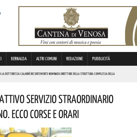
I
BERNALDA
ALTRI COMUNI
REDAZIONE
PUBBLICITÀ
RA LA DOTTORESSA CALABRÒ RECENTEMENTE NOMINATA DIRETTORE DELLA STRUTTURA COMPLESSA DELLA
Attivo Servizio Straordinario
SO
VORATORI E DEI SINDACATI TUTTAVIA IL PERCORSO NON SI È INTERROTTO”. I DETTAGLI
o. Ecco Corse E Orari
’XI EDIZIONE DEL TEATRO DEI CALANCHI! I DETTAGLI