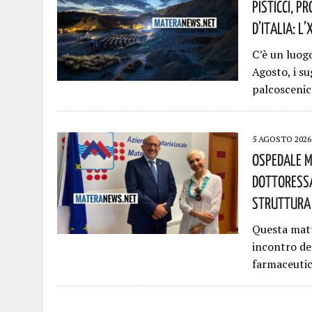
Pisticci, P
D’Italia: L
C’è un luogo
Agosto, i su
palcosceni
5 AGOSTO 2026
Ospedale M
Dottoressa
Struttura 
Questa matti
incontro de
farmaceutic