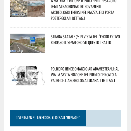
A Matera 1 milione di euro per il restauro
degli straordinari ritrovamenti
archeologici emersi nel piazzale di Porta
Postergola! I dettagli
Strada statale 7: in vista dell’esodo estivo
rimosso il semaforo su questo tratto
Policoro rende omaggio ad Adamesteanu: al
via la sesta edizione del Premio dedicato al
padre dell’archeologia lucana. I dettagli
DIVENTA FAN SU FACEBOOK, CLICCA SU “MI PIACE!”