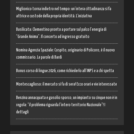
Miglionico torna indietro nel tempo: un’intera cittadinanza si fa
attrice e custode della propria identità. L’iniziativa
Basilicata: Clementino pronto a portare sul palco l’energia di
“Grande Anima”. Il concerto ad ingresso gratuito
Nomina Agenzia Spaziale: Cospito, originario di Policoro, è il nuovo
commissario. Le parole di Bardi
Bonus corso di lingue 2026, come richiederlo all’INPS e a chi spetta
Montescaglioso: il mercato si fa di sera! Ecco orari e vie interessate
Benzina annacquata e gasolio sporco, un impianto su cinque non è in
regola: “il problema riguarda l’intero territorio Nazionale”! I
dettagli