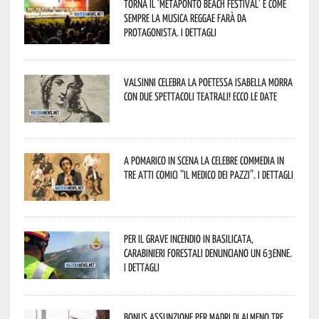
Torna il ‘Metaponto beach festival’ e come
sempre la musica reggae farà da
protagonista. I dettagli
Valsinni celebra la poetessa Isabella Morra
con due spettacoli teatrali! Ecco le date
A Pomarico in scena la celebre commedia in
tre atti comici “Il medico dei pazzi”. I dettagli
Per il grave incendio in Basilicata,
Carabinieri forestali denunciano un 63enne.
I dettagli
Bonus assunzione per madri di almeno tre