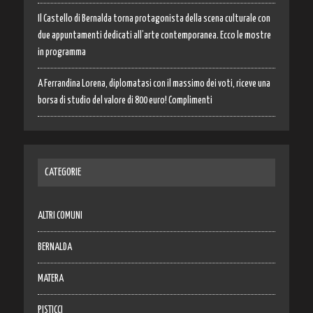
Il Castello di Bernalda torna protagonista della scena culturale con
due appuntamenti dedicati all’arte contemporanea. Ecco le mostre
in programma
A Ferrandina Lorena, diplomatasi con il massimo dei voti, riceve una
borsa di studio del valore di 800 euro! Complimenti
CATEGORIE
ALTRI COMUNI
BERNALDA
MATERA
PISTICCI