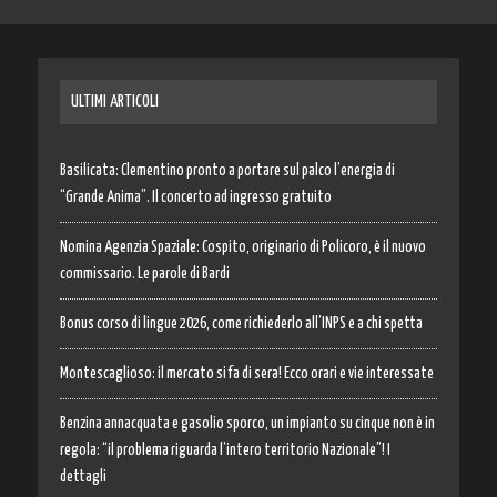
ULTIMI ARTICOLI
Basilicata: Clementino pronto a portare sul palco l’energia di
“Grande Anima”. Il concerto ad ingresso gratuito
Nomina Agenzia Spaziale: Cospito, originario di Policoro, è il nuovo
commissario. Le parole di Bardi
Bonus corso di lingue 2026, come richiederlo all’INPS e a chi spetta
Montescaglioso: il mercato si fa di sera! Ecco orari e vie interessate
Benzina annacquata e gasolio sporco, un impianto su cinque non è in
regola: “il problema riguarda l’intero territorio Nazionale”! I
dettagli