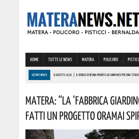
HOME
TUTTE LE NEWS
MATERA
POLICORO
PISTICC
ULTIME NEWS
9 AGOSTO 2026
|
IL BORGO DI IRSINA PRONTO AD ANIMARSI PER UNA STRA
9 AGOSTO 2026
|
A MATERA ANCORA CALDO E AFA! ECCO LE PREVISIONI PER LA PROSSIMA SET
Matera: “La ‘Fabbrica Giardino
9 AGOSTO 2026
|
MONDI LUCANI, PREMIATE MOLTE GRANDI PERSONALITÀ DEL MATERANO: TUTTE 
COMPLIMENTI
Fatti Un Progetto Oramai Spi
9 AGOSTO 2026
|
VINCITA DA RECORD IN BASILICATA DI OLTRE 600000 EURO! AUGURI AL FORT
9 AGOSTO 2026
|
IL MATERANO FA I CONTI CON GRAVI INCENDI. ECCO LA ZONA PIÙ COLPITA