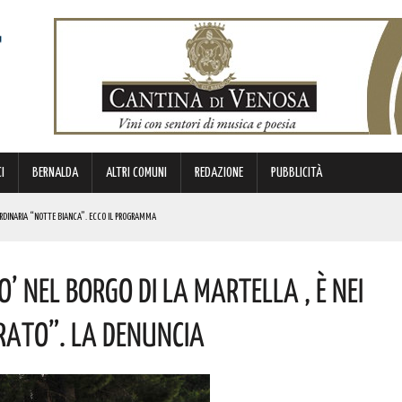
I
BERNALDA
ALTRI COMUNI
REDAZIONE
PUBBLICITÀ
ORDINARIA “NOTTE BIANCA”. ECCO IL PROGRAMMA
TIMANA
’ Nel Borgo Di La Martella , È Nei
METTERANNO A DISPOSIZIONE DEL TERRITORIO ESPERIENZE E RELAZIONI MATURATE IN ITALIA E ALL’ESTERO.
rato”. La Denuncia
UNATO