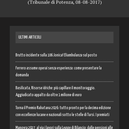
(Tribunale di Potenza, 08-08-2017)
ULTIMI ARTICOLI
Brutto incidente sulla 106 Jonica! Eliambulanza sul posto
Ferrero assume operai senza esperienza: come presentare la
domanda
Basilicata, Risorse idriche: più capillare il monitoraggio.
Aggiudicato appalto da oltre 1 milione di euro
Torna il Premio Rabatana 2026: tutto pronto per la decima edizione
con eccellenze lucane e nazionali sotto le stelle di Tursi. I premiati
Manovra 2027, al via i lavori sulla Legge di Bilancio: dalle pensioni alle