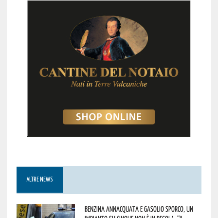
ALTRE NEWS
Benzina annacquata e gasolio sporco, un