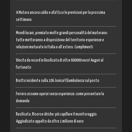
A Matera ancora caldo e afa! Ecco le previsioni per la prossima
settimana
Mondi lucani, premiate molte grandi personalità del materano:
tutte metteranno a disposizione del territorio esperienze e
relazioni maturate in Italia e all’estero. Complimenti
Vincita da record in Basilicata di oltre 600000 euro! Auguri al
fortunato
Brutto incidente sulla 106 Jonica! Eliambulanza sul posto
Ferrero assume operai senza esperienza: come presentare la
domanda
Basilicata, Risorse idriche: più capillare il monitoraggio.
Aggiudicato appalto da oltre 1 milione di euro