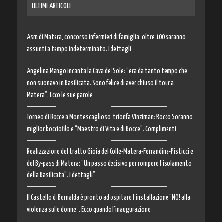
ULTIMI ARTICOLI
Asm di Matera, concorso infermieri di famiglia: oltre 100 saranno
assunti a tempo indeterminato. I dettagli
Angelina Mango incanta la Cava del Sole: “era da tanto tempo che
non suonavo in Basilicata. Sono felice di aver chiuso il tour a
Matera”. Ecco le sue parole
Torneo di Bocce a Montescaglioso, trionfa Vinziman: Rocco Soranno
miglior bocciofilo e “Maestro di Vita e di Bocce”. Complimenti
Realizzazione del tratto Gioia del Colle-Matera-Ferrandina-Pisticci e
del By-pass di Matera: “Un passo decisivo per rompere l’isolamento
della Basilicata”. I dettagli”
Il Castello di Bernalda è pronto ad ospitare l’installazione “NO! alla
violenza sulle donne”. Ecco quando l’inaugurazione