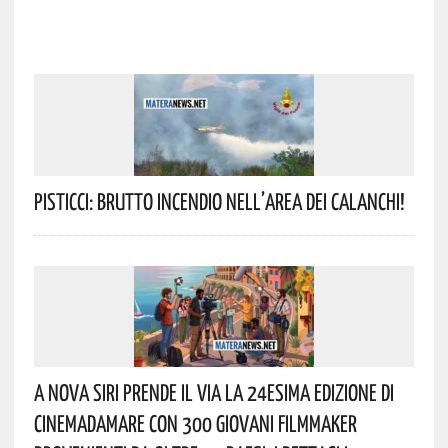
Pisticci: Brutto Incendio Nell’area Dei Calanchi!
A Nova Siri Prende Il Via La 24esima Edizione Di
Cinemadamare Con 300 Giovani Filmmaker