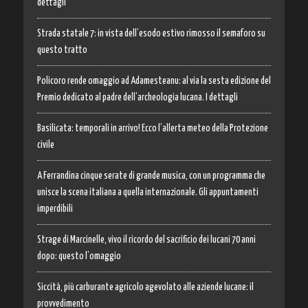
dettagli
Strada statale 7: in vista dell’esodo estivo rimosso il semaforo su
questo tratto
Policoro rende omaggio ad Adamesteanu: al via la sesta edizione del
Premio dedicato al padre dell’archeologia lucana. I dettagli
Basilicata: temporali in arrivo! Ecco l’allerta meteo della Protezione
civile
A Ferrandina cinque serate di grande musica, con un programma che
unisce la scena italiana a quella internazionale. Gli appuntamenti
imperdibili
Strage di Marcinelle, vivo il ricordo del sacrificio dei lucani 70 anni
dopo: questo l’omaggio
Siccità, più carburante agricolo agevolato alle aziende lucane: il
provvedimento