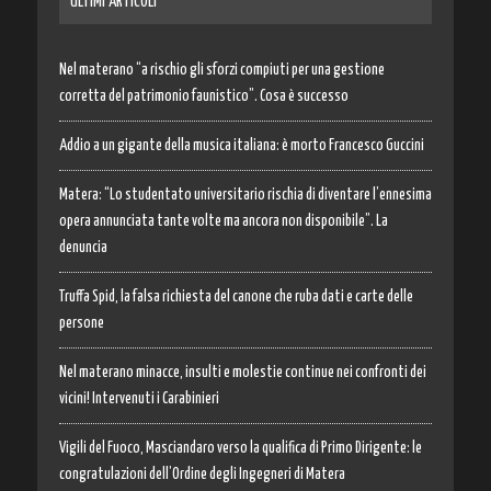
ULTIMI ARTICOLI
Nel materano “a rischio gli sforzi compiuti per una gestione
corretta del patrimonio faunistico”. Cosa è successo
Addio a un gigante della musica italiana: è morto Francesco Guccini
Matera: “Lo studentato universitario rischia di diventare l’ennesima
opera annunciata tante volte ma ancora non disponibile”. La
denuncia
Truffa Spid, la falsa richiesta del canone che ruba dati e carte delle
persone
Nel materano minacce, insulti e molestie continue nei confronti dei
vicini! Intervenuti i Carabinieri
Vigili del Fuoco, Masciandaro verso la qualifica di Primo Dirigente: le
congratulazioni dell’Ordine degli Ingegneri di Matera