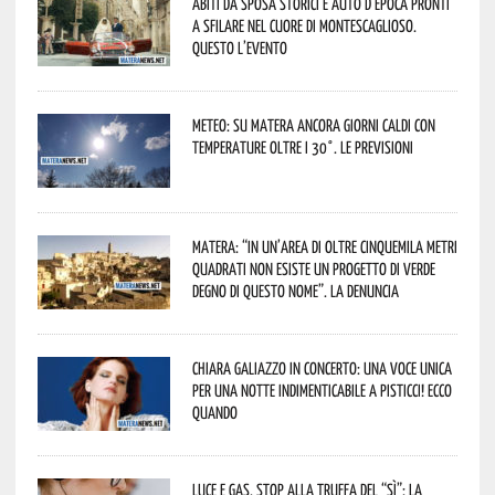
Abiti da sposa storici e auto d’epoca pronti
a sfilare nel cuore di Montescaglioso.
Questo l’evento
Meteo: su Matera ancora giorni caldi con
temperature oltre i 30°. Le previsioni
Matera: “In un’area di oltre cinquemila metri
quadrati non esiste un progetto di verde
degno di questo nome”. La denuncia
Chiara Galiazzo in concerto: una voce unica
per una notte indimenticabile a Pisticci! Ecco
quando
Luce e gas, stop alla truffa del “Sì”: la