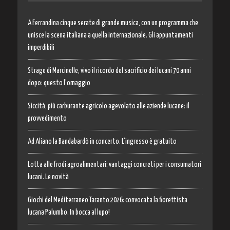
A Ferrandina cinque serate di grande musica, con un programma che
unisce la scena italiana a quella internazionale. Gli appuntamenti
imperdibili
Strage di Marcinelle, vivo il ricordo del sacrificio dei lucani 70 anni
dopo: questo l’omaggio
Siccità, più carburante agricolo agevolato alle aziende lucane: il
provvedimento
Ad Aliano la Bandabardò in concerto. L’ingresso è gratuito
Lotta alle frodi agroalimentari: vantaggi concreti per i consumatori
lucani. Le novità
Giochi del Mediterraneo Taranto 2026: convocata la fiorettista
lucana Palumbo. In bocca al lupo!