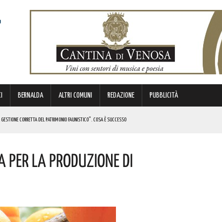
I
BERNALDA
ALTRI COMUNI
REDAZIONE
PUBBLICITÀ
A GESTIONE CORRETTA DEL PATRIMONIO FAUNISTICO”. COSA È SUCCESSO
I
a Per La Produzione Di
A OPERA ANNUNCIATA TANTE VOLTE MA ANCORA NON DISPONIBILE”. LA DENUNCIA
E PERSONE
E I COSTI ATTESI