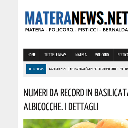
HOME
TUTTE LE NEWS
MATERA
POLICORO
PISTICC
ULTIME NEWS
6 AGOSTO 2026
|
NEL MATERANO “A RISCHIO GLI SFORZI COMPIUTI PER UN
6 AGOSTO 2026
|
ADDIO A UN GIGANTE DELLA MUSICA ITALIANA: È MORTO FRANCESCO GUCCIN
Numeri Da Record In Basilicat
6 AGOSTO 2026
|
MATERA: “LO STUDENTATO UNIVERSITARIO RISCHIA DI DIVENTARE L’ENNESIM
6 AGOSTO 2026
|
TRUFFA SPID, LA FALSA RICHIESTA DEL CANONE CHE RUBA DATI E CARTE DELL
Albicocche. I Dettagli
6 AGOSTO 2026
|
LUCE E GAS, PREZZI IN AUMENTO A LUGLIO: ECCO L’IMPATTO SULLE BOLLETTE 