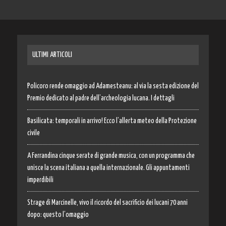
ULTIMI ARTICOLI
Policoro rende omaggio ad Adamesteanu: al via la sesta edizione del
Premio dedicato al padre dell’archeologia lucana. I dettagli
Basilicata: temporali in arrivo! Ecco l’allerta meteo della Protezione
civile
A Ferrandina cinque serate di grande musica, con un programma che
unisce la scena italiana a quella internazionale. Gli appuntamenti
imperdibili
Strage di Marcinelle, vivo il ricordo del sacrificio dei lucani 70 anni
dopo: questo l’omaggio