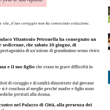
𝑒 𝑣𝑖𝑡𝑒, 𝑖𝑙 𝑡𝑢𝑜 𝑐𝑜𝑟𝑎𝑔𝑔𝑖𝑜 𝑛𝑜𝑛 ℎ𝑎 𝑐𝑜𝑛𝑜𝑠𝑐𝑖𝑢𝑡𝑜 𝑒𝑠𝑖𝑡𝑎𝑧𝑖𝑜𝑛𝑒.
sindaco Vitantonio Petronella ha consegnato un
 sedicenne, che sabato 20 giugno, di
 protagonista di un’azione di grandissimo senso civico
a e il suo figlio
che erano in grave difficoltà in
doti di coraggio e di umiltà dimostrate dal giovane
e si è conclusa al meglio perché madre e figlio sono
 mediche prestati alla donna.
contro nel Palazzo di Città, alla presenza dei