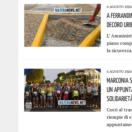
6 AGOSTO 2026
A Ferrandi
Decoro Urb
L’ Amminis
piano compl
la sicurezza
6 AGOSTO 2026
Marconia S
Un Appunta
Solidariet
Corri al tra
riempie di 
appuntamen