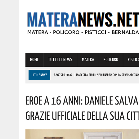
HOME
TUTTE LE NEWS
MATERA
POLICORO
PISTICC
ULTIME NEWS
6 AGOSTO 2026
|
MARCONIA SI RIEMPIE DI ENERGIA CON LA STRAMARCONIA
6 AGOSTO 2026
|
BASILICATA: PER LE IMPRESE VIVAISTICHE FORESTALI UN NUOVO STRUMENTO 
Eroe A 16 Anni: Daniele Salva
6 AGOSTO 2026
|
TORNA IL ‘METAPONTO BEACH FESTIVAL’ E COME SEMPRE LA MUSICA REGGAE 
6 AGOSTO 2026
|
VALSINNI CELEBRA LA POETESSA ISABELLA MORRA CON DUE SPETTACOLI TEAT
Grazie Ufficiale Della Sua Cit
6 AGOSTO 2026
|
A FERRANDINA NUOVE ROTONDE E SPARTITRAFFICO PER MIGLIORARE IL DECORO