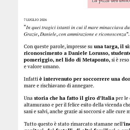
7 LUGLIO 2026
“𝐼𝑛 𝑞𝑢𝑒𝑖 𝑡𝑟𝑎𝑔𝑖𝑐𝑖 𝑖𝑠𝑡𝑎𝑛𝑡𝑖 𝑖𝑛 𝑐𝑢𝑖 𝑖𝑙 𝑚𝑎𝑟𝑒 𝑚𝑖𝑛𝑎𝑐𝑐𝑖𝑎𝑣𝑎 𝑑
𝐺𝑟𝑎𝑧𝑖𝑒, 𝐷𝑎𝑛𝑖𝑒𝑙𝑒, 𝑐𝑜𝑛 𝑎𝑚𝑚𝑖𝑟𝑎𝑧𝑖𝑜𝑛𝑒 𝑒 𝑟𝑖𝑐𝑜𝑛𝑜𝑠𝑐𝑒𝑛𝑧𝑎”.
Con queste parole, impresse su
una targa, il 
riconoscimento a Daniele Lorusso, studente
pomeriggio, nel lido di Metaponto,
si è reso
e valore umano.
Infatti
è intervenuto per soccorrere una donn
mare e rischiavano di annegare.
Una
storia che ha fatto il giro d’Italia
per le 
altamurano e per il felice esito della vicenda ch
sani e salvi, anche grazie ai soccorsi e alle cure
Tutto questo è stato rimarcato stamane nell’
in