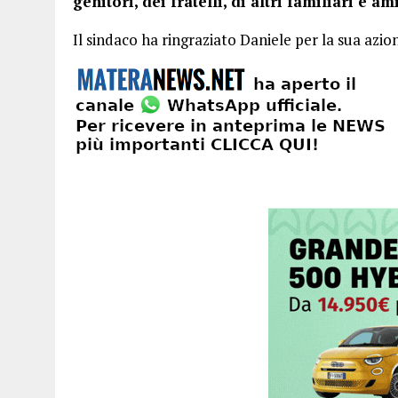
genitori, dei fratelli, di altri familiari e ami
Il sindaco ha ringraziato Daniele per la sua azio