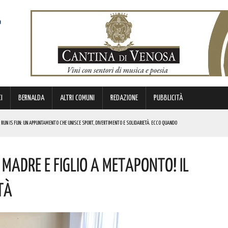
I
BERNALDA
ALTRI COMUNI
REDAZIONE
PUBBLICITÀ
 RUN IS FUN: UN APPUNTAMENTO CHE UNISCE SPORT, DIVERTIMENTO E SOLIDARIETÀ. ECCO QUANDO
DI SOSTEGNO AGLI INVESTIMENTI. I DETTAGLI
 Madre E Figlio A Metaponto! Il
FARÀ DA PROTAGONISTA. I DETTAGLI
RALI! ECCO LE DATE
tà
 URBANO E LA SICUREZZA. QUESTI GLI INTERVENTI IN CORSO