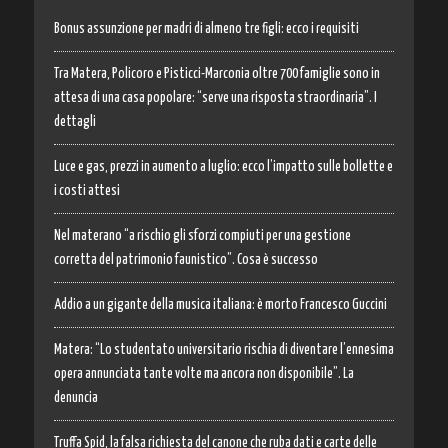
Bonus assunzione per madri di almeno tre figli: ecco i requisiti
Tra Matera, Policoro e Pisticci-Marconia oltre 700 famiglie sono in
attesa di una casa popolare: “serve una risposta straordinaria”. I
dettagli
Luce e gas, prezzi in aumento a luglio: ecco l’impatto sulle bollette e
i costi attesi
Nel materano “a rischio gli sforzi compiuti per una gestione
corretta del patrimonio faunistico”. Cosa è successo
Addio a un gigante della musica italiana: è morto Francesco Guccini
Matera: “Lo studentato universitario rischia di diventare l’ennesima
opera annunciata tante volte ma ancora non disponibile”. La
denuncia
Truffa Spid, la falsa richiesta del canone che ruba dati e carte delle