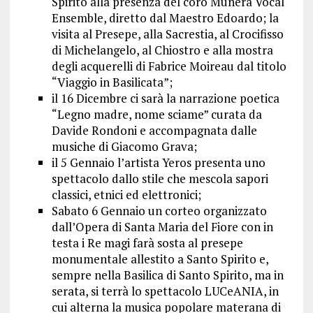
Spirito alla presenza del coro Munera Vocal
Ensemble, diretto dal Maestro Edoardo; la
visita al Presepe, alla Sacrestia, al Crocifisso
di Michelangelo, al Chiostro e alla mostra
degli acquerelli di Fabrice Moireau dal titolo
“Viaggio in Basilicata”;
il 16 Dicembre ci sarà la narrazione poetica
“Legno madre, nome sciame” curata da
Davide Rondoni e accompagnata dalle
musiche di Giacomo Grava;
il 5 Gennaio l’artista Yeros presenta uno
spettacolo dallo stile che mescola sapori
classici, etnici ed elettronici;
Sabato 6 Gennaio un corteo organizzato
dall’Opera di Santa Maria del Fiore con in
testa i Re magi farà sosta al presepe
monumentale allestito a Santo Spirito e,
sempre nella Basilica di Santo Spirito, ma in
serata, si terrà lo spettacolo LUCeANIA, in
cui alterna la musica popolare materana di