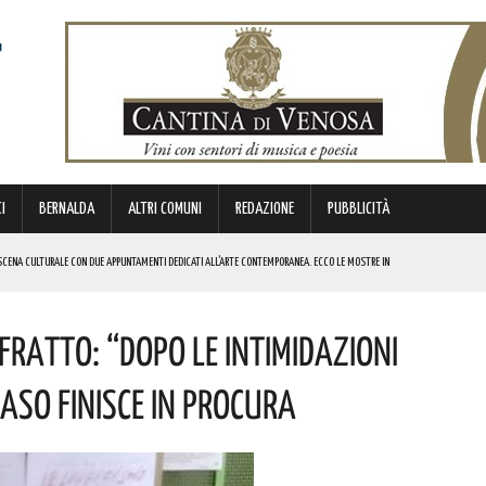
I
BERNALDA
ALTRI COMUNI
REDAZIONE
PUBBLICITÀ
SCENA CULTURALE CON DUE APPUNTAMENTI DEDICATI ALL’ARTE CONTEMPORANEA. ECCO LE MOSTRE IN
SFRATTO: “DOPO LE INTIMIDAZIONI
 BORSA DI STUDIO DEL VALORE DI 800 EURO! COMPLIMENTI
IERI DI MALTA”. ECCO IL PROGRAMMA
CASO FINISCE IN PROCURA
ICE ALLO SPETTACOLO DI ROSMY, UN EMOZIONANTE VIAGGIO TRA MUSICA E PAROLE. I DETTAGLI
REGOLA: “IL PROBLEMA RIGUARDA L’INTERO TERRITORIO NAZIONALE”! I DETTAGLI