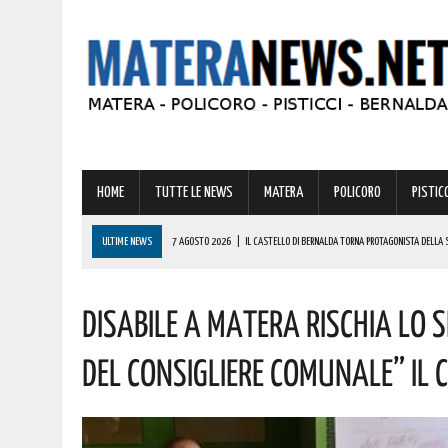
HOME
TUTTE LE NEWS
MATERA
POLICORO
PISTICC
ULTIME NEWS
7 AGOSTO 2026
|
IL CASTELLO DI BERNALDA TORNA PROTAGONISTA DELLA 
PROGRAMMA
DISABILE A MATERA RISCHIA LO 
7 AGOSTO 2026
|
A FERRANDINA LORENA, DIPLOMATASI CON IL MASSIMO DEI VOTI, RICEVE UNA
7 AGOSTO 2026
|
A GRASSANO FERVONO I PREPARATIVI PER LA RIEVOCAZIONE STORICA “I CAVAL
DEL CONSIGLIERE COMUNALE” IL 
7 AGOSTO 2026
|
BERNALDA: IL SUGGESTIVO SCENARIO DELLE TAVOLE PALATINE FARÀ DA CORN
7 AGOSTO 2026
|
BENZINA ANNACQUATA E GASOLIO SPORCO, UN IMPIANTO SU CINQUE NON È IN 