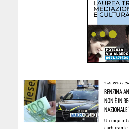
7 AGOSTO 2026
Benzina An
Non È In R
Nazionale”!
Un impianto 
carburante 