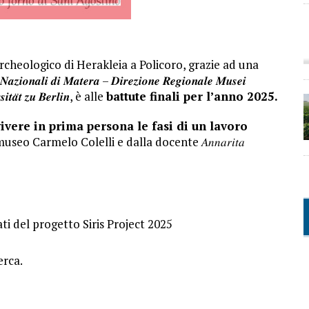
rcheologico di Herakleia a Policoro, grazie ad una
𝒊𝒐𝒏𝒂𝒍𝒊 𝒅𝒊 𝑴𝒂𝒕𝒆𝒓𝒂 – 𝑫𝒊𝒓𝒆𝒛𝒊𝒐𝒏𝒆 𝑹𝒆𝒈𝒊𝒐𝒏𝒂𝒍𝒆 𝑴𝒖𝒔𝒆𝒊
𝒔𝒊𝒕𝒂̈𝒕 𝒛𝒖 𝑩𝒆𝒓𝒍𝒊𝒏, è alle
battute finali per l’anno 2025.
ivere in prima persona le fasi di un lavoro
o Carmelo Colelli e dalla docente 𝐴𝑛𝑛𝑎𝑟𝑖𝑡𝑎
i del progetto Siris Project 2025
erca.