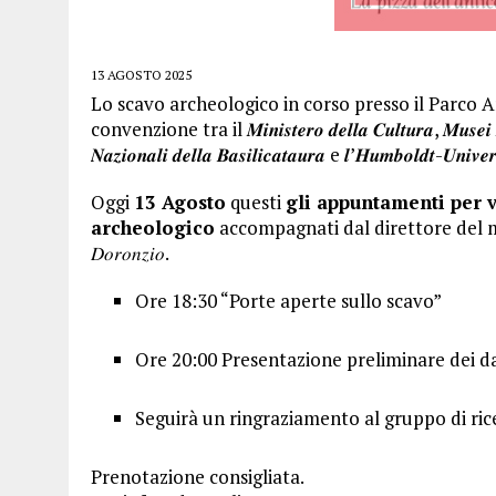
13 AGOSTO 2025
Lo scavo archeologico in corso presso il Parco A
convenzione tra il 𝑴𝒊𝒏𝒊𝒔𝒕𝒆𝒓𝒐 𝒅𝒆𝒍𝒍𝒂 𝑪𝒖𝒍𝒕𝒖𝒓𝒂, 𝑴𝒖𝒔𝒆𝒊 𝑵𝒂𝒛
𝑵𝒂𝒛𝒊𝒐𝒏𝒂𝒍𝒊 𝒅𝒆𝒍𝒍𝒂 𝑩𝒂𝒔𝒊𝒍𝒊𝒄𝒂𝒕𝒂𝒖𝒓𝒂 e 𝒍’𝑯𝒖𝒎𝒃𝒐𝒍𝒅𝒕-𝑼𝒏𝒊𝒗𝒆
Oggi
13 Agosto
questi
gli appuntamenti per v
archeologico
accompagnati dal direttore del muse
𝐷𝑜𝑟𝑜𝑛𝑧𝑖𝑜.
Ore 18:30 “Porte aperte sullo scavo”
Ore 20:00 Presentazione preliminare dei dat
Seguirà un ringraziamento al gruppo di ric
Prenotazione consigliata.