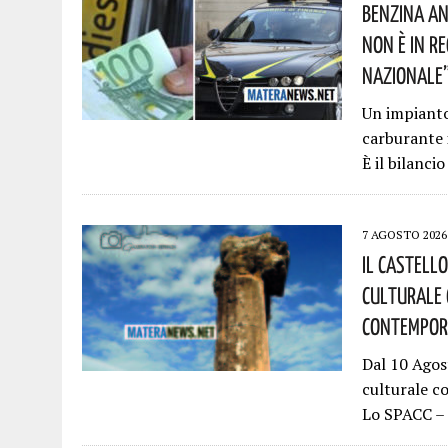
Benzina An
Non È In R
Nazionale”!
Un impianto 
carburante 
È il bilanci
7 AGOSTO 2026
Il Castell
Culturale 
Contempora
Dal 10 Agos
culturale c
Lo SPACC – 