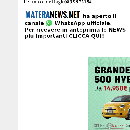
Per info e dettagli 𝟎𝟖𝟑𝟓.𝟗𝟕𝟐𝟏𝟓𝟒.