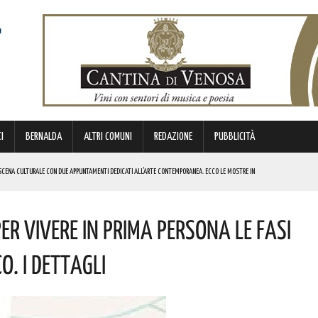
I
BERNALDA
ALTRI COMUNI
REDAZIONE
PUBBLICITÀ
SCENA CULTURALE CON DUE APPUNTAMENTI DEDICATI ALL’ARTE CONTEMPORANEA. ECCO LE MOSTRE IN
r Vivere In Prima Persona Le Fasi
 BORSA DI STUDIO DEL VALORE DI 800 EURO! COMPLIMENTI
IERI DI MALTA”. ECCO IL PROGRAMMA
. I Dettagli
ICE ALLO SPETTACOLO DI ROSMY, UN EMOZIONANTE VIAGGIO TRA MUSICA E PAROLE. I DETTAGLI
REGOLA: “IL PROBLEMA RIGUARDA L’INTERO TERRITORIO NAZIONALE”! I DETTAGLI