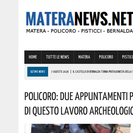
HOME
TUTTE LE NEWS
MATERA
POLICORO
PISTICC
ULTIME NEWS
7 AGOSTO 2026
|
IL CASTELLO DI BERNALDA TORNA PROTAGONISTA DELLA 
PROGRAMMA
Policoro: Due Appuntamenti Pe
7 AGOSTO 2026
|
A FERRANDINA LORENA, DIPLOMATASI CON IL MASSIMO DEI VOTI, RICEVE UNA
7 AGOSTO 2026
|
A GRASSANO FERVONO I PREPARATIVI PER LA RIEVOCAZIONE STORICA “I CAVAL
Di Questo Lavoro Archeologico
7 AGOSTO 2026
|
BERNALDA: IL SUGGESTIVO SCENARIO DELLE TAVOLE PALATINE FARÀ DA CORN
7 AGOSTO 2026
|
BENZINA ANNACQUATA E GASOLIO SPORCO, UN IMPIANTO SU CINQUE NON È IN 