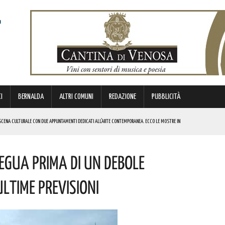
I
BERNALDA
ALTRI COMUNI
REDAZIONE
PUBBLICITÀ
SCENA CULTURALE CON DUE APPUNTAMENTI DEDICATI ALL’ARTE CONTEMPORANEA. ECCO LE MOSTRE IN
egua Prima Di Un Debole
 BORSA DI STUDIO DEL VALORE DI 800 EURO! COMPLIMENTI
IERI DI MALTA”. ECCO IL PROGRAMMA
ltime Previsioni
ICE ALLO SPETTACOLO DI ROSMY, UN EMOZIONANTE VIAGGIO TRA MUSICA E PAROLE. I DETTAGLI
REGOLA: “IL PROBLEMA RIGUARDA L’INTERO TERRITORIO NAZIONALE”! I DETTAGLI