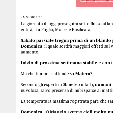
8 MAGGIO 2026
La giornata di oggi proseguirà sotto flusso atla
entità, tra Puglia, Molise e Basilicata.
Sabato parziale tregua prima di un blando
Domenica
, il quale sortirà maggiori effetti sul
aumento.
Inizio di prossima settimana stabile e con
Ma che tempo ci attende su
Matera
?
Secondo gli esperti di 3bmeteo infatti,
domani 
nuvolosa, salvo presenza di nubi sparse al matt
La temperatura massima registrata pare che sarà
Domenica 10 Maggio
avremo
cieli molto n