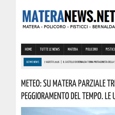
HOME
TUTTE LE NEWS
MATERA
POLICORO
PISTICC
ULTIME NEWS
7 AGOSTO 2026
|
IL CASTELLO DI BERNALDA TORNA PROTAGONISTA DELLA 
PROGRAMMA
Meteo: Su Matera Parziale Tr
7 AGOSTO 2026
|
A FERRANDINA LORENA, DIPLOMATASI CON IL MASSIMO DEI VOTI, RICEVE UNA
7 AGOSTO 2026
|
A GRASSANO FERVONO I PREPARATIVI PER LA RIEVOCAZIONE STORICA “I CAVAL
Peggioramento Del Tempo. Le U
7 AGOSTO 2026
|
BERNALDA: IL SUGGESTIVO SCENARIO DELLE TAVOLE PALATINE FARÀ DA CORN
7 AGOSTO 2026
|
BENZINA ANNACQUATA E GASOLIO SPORCO, UN IMPIANTO SU CINQUE NON È IN 