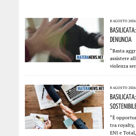
8 AGOSTO 2026
Basilicata
Denuncia
“Basta aggr
assistere al
violenza se
8 AGOSTO 2026
Basilicata:
Sostenibile
“È opportun
tra royalty,
ENI e Total,