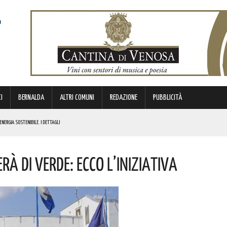
I
BERNALDA
ALTRI COMUNI
REDAZIONE
PUBBLICITÀ
ENERGIA SOSTENIBILE. I DETTAGLI
ICE E CUSTODE DELLA PROPRIA IDENTITÀ. L’INIZIATIVA
rà Di Verde: Ecco L’iniziativa
NDE ANIMA”. IL CONCERTO AD INGRESSO GRATUITO
OMMISSARIO. LE PAROLE DI BARDI