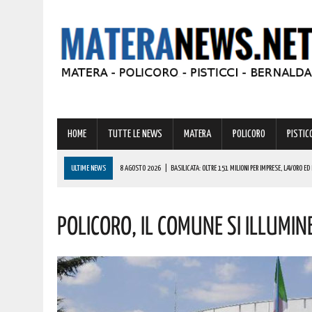
HOME
TUTTE LE NEWS
MATERA
POLICORO
PISTICC
ULTIME NEWS
8 AGOSTO 2026
|
BASILICATA: OLTRE 151 MILIONI PER IMPRESE, LAVORO ED 
8 AGOSTO 2026
|
MIGLIONICO TORNA INDIETRO NEL TEMPO: UN’INTERA CITTADINANZA SI FA ATTR
Policoro, Il Comune Si Illumine
8 AGOSTO 2026
|
BASILICATA: CLEMENTINO PRONTO A PORTARE SUL PALCO L’ENERGIA DI “GRA
8 AGOSTO 2026
|
NOMINA AGENZIA SPAZIALE: COSPITO, ORIGINARIO DI POLICORO, È IL NUOVO C
8 AGOSTO 2026
|
BASILICATA: GRAVISSIMA AGGRESSIONE IN QUESTO CARCERE! LA DENUNCIA