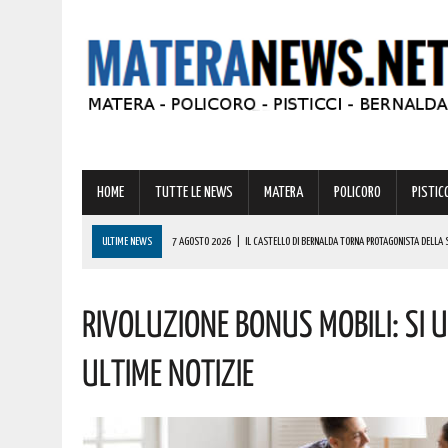
HOME
TUTTE LE NEWS
MATERA
POLICORO
PISTICC
ULTIME NEWS
7 AGOSTO 2026
|
IL CASTELLO DI BERNALDA TORNA PROTAGONISTA DELLA 
PROGRAMMA
Rivoluzione Bonus Mobili: Si 
7 AGOSTO 2026
|
A FERRANDINA LORENA, DIPLOMATASI CON IL MASSIMO DEI VOTI, RICEVE UNA
7 AGOSTO 2026
|
A GRASSANO FERVONO I PREPARATIVI PER LA RIEVOCAZIONE STORICA “I CAVAL
Ultime Notizie
7 AGOSTO 2026
|
BERNALDA: IL SUGGESTIVO SCENARIO DELLE TAVOLE PALATINE FARÀ DA CORN
7 AGOSTO 2026
|
BENZINA ANNACQUATA E GASOLIO SPORCO, UN IMPIANTO SU CINQUE NON È IN 