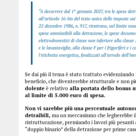
“A decorrere dal 1º gennaio 2027, tra le spese detra
all’articolo 16-bis del testo unico delle imposte sui
22 dicembre 1986, n. 917, rientrano, nel limite m
spese ammissibili alla detrazione, le spese documen
elettrodomestici di classe non inferiore alla classe A
e le lavastoviglie, alla classe F per i frigoriferi e 
l’etichetta energetica, finalizzati all’arredo dell’i
Se dai più il tema è stato trattato evidenziando 
beneficio, che diventerebbe strutturale e non p
dolente
è relativo
alla portata dello bonus m
al limite di 5.000 euro di spesa.
Non vi sarebbe più una percentuale autono
detraibili,
ma un meccanismo che legherebbe il 
ristrutturazione, premiando i lavori più pesanti
“doppio binario” della detrazione per prime case