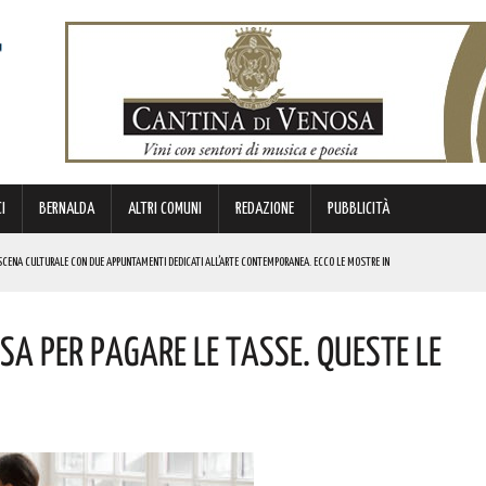
I
BERNALDA
ALTRI COMUNI
REDAZIONE
PUBBLICITÀ
SCENA CULTURALE CON DUE APPUNTAMENTI DEDICATI ALL’ARTE CONTEMPORANEA. ECCO LE MOSTRE IN
Usa Per Pagare Le Tasse. Queste Le
 BORSA DI STUDIO DEL VALORE DI 800 EURO! COMPLIMENTI
IERI DI MALTA”. ECCO IL PROGRAMMA
ICE ALLO SPETTACOLO DI ROSMY, UN EMOZIONANTE VIAGGIO TRA MUSICA E PAROLE. I DETTAGLI
REGOLA: “IL PROBLEMA RIGUARDA L’INTERO TERRITORIO NAZIONALE”! I DETTAGLI