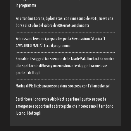
in programma
A Ferrandina Lorena, diplomatasi con il massimo dei voti, riceve una
borsa di studio del valore di 800 euro! Complimenti
A Grassano fervono i preparativi per la Rievocazione Storica “I
CAVALIERI DI MALTA”. Ecco il programma
Bernalda: il suggestivo scenario delle Tavole Palatine farà da cornice
allo spettacolo di Rosmy, un emozionante viaggio tra musica e
parole. I dettagli
Marina di Pisticci: una persona viene soccorsa con l’eliambulanza!
Bardi riceve l’onorevole Aldo Mattia per fare il punto su queste
emergenze e opportunità strategiche che interessano il territorio
lucano. I dettagli