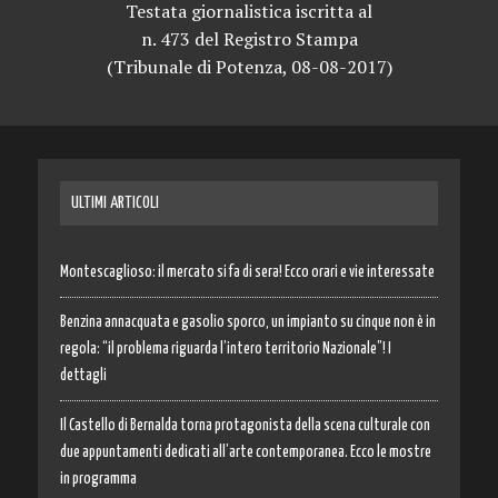
Testata giornalistica iscritta al
n. 473 del Registro Stampa
(Tribunale di Potenza, 08-08-2017)
ULTIMI ARTICOLI
Montescaglioso: il mercato si fa di sera! Ecco orari e vie interessate
Benzina annacquata e gasolio sporco, un impianto su cinque non è in
regola: “il problema riguarda l’intero territorio Nazionale”! I
dettagli
Il Castello di Bernalda torna protagonista della scena culturale con
due appuntamenti dedicati all’arte contemporanea. Ecco le mostre
in programma